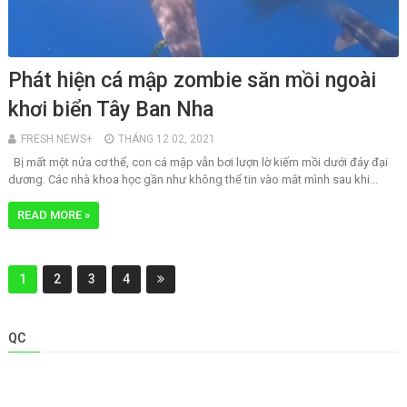
Phát hiện cá mập zombie săn mồi ngoài
khơi biển Tây Ban Nha
FRESH NEWS+
THÁNG 12 02, 2021
Bị mất một nửa cơ thể, con cá mập vẫn bơi lượn lờ kiếm mồi dưới đáy đại
dương. Các nhà khoa học gần như không thể tin vào mắt mình sau khi...
READ MORE »
1
2
3
4
QC