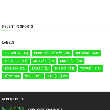
RECENT IN SPORTS
LABELS
CHUYỆN LẠ
(15)
CUỘC SỐNG ĐÓ ĐÂY
(20)
ĐỜI SỐNG
(168)
KHOA HỌC
(45)
MẸO VẶT
(27)
SỨC KHỎE
(80)
TÂM LINH
(32)
TÂM SỰ
(2)
THẾ GIỚI
(34)
TIN TỨC
(118)
TỬ VY
(5)
VIDEO
(28)
XÃ HỘI
(132)
RECENT POSTS
công dụng của lá xoài