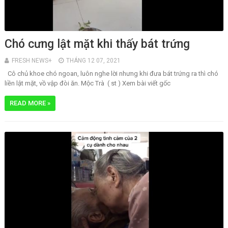
Chó cưng lật mặt khi thấy bát trứng
FRESH NEWS+
THÁNG 12 07, 2021
Cô chủ khoe chó ngoan, luôn nghe lời nhưng khi đưa bát trứng ra thì chó
liền lật mặt, vồ vập đòi ăn. Mộc Trà ( st ) Xem bài viết gốc
READ MORE »