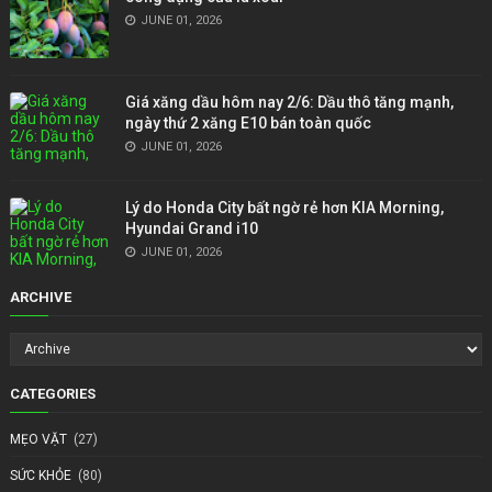
JUNE 01, 2026
Giá xăng dầu hôm nay 2/6: Dầu thô tăng mạnh,
ngày thứ 2 xăng E10 bán toàn quốc
JUNE 01, 2026
Lý do Honda City bất ngờ rẻ hơn KIA Morning,
Hyundai Grand i10
JUNE 01, 2026
ARCHIVE
CATEGORIES
MẸO VẶT
(27)
SỨC KHỎE
(80)