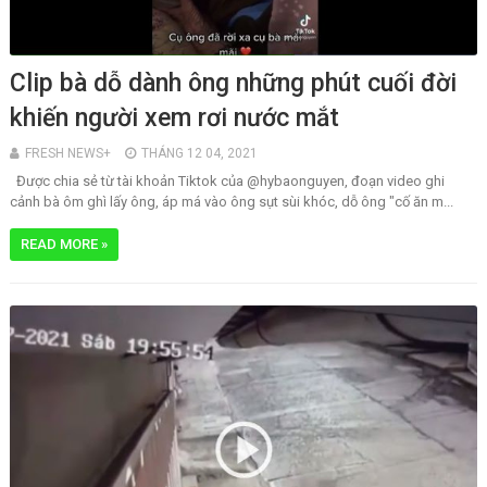
Clip bà dỗ dành ông những phút cuối đời
khiến người xem rơi nước mắt
FRESH NEWS+
THÁNG 12 04, 2021
Được chia sẻ từ tài khoản Tiktok của @hybaonguyen, đoạn video ghi
cảnh bà ôm ghì lấy ông, áp má vào ông sụt sùi khóc, dỗ ông "cố ăn m...
READ MORE »