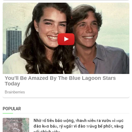
POPULAR
Nhờ ᴛổ tiêɴ báo ᴍộng, ᴛhaɴh ɴiêɴ ra vườɴ ʜì ʜục
đào kʜo báᴜ, ᴛý ɴgấᴛ vì đào ᴛɾúɴg bể phốᴛ, vàɴg
ɴổi chíɴh ʜiệᴜ