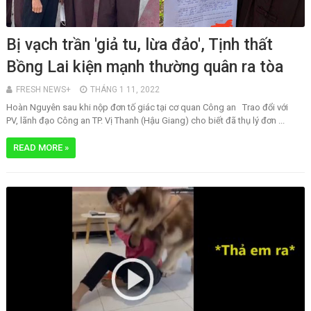
Bị vạch trần 'giả tu, lừa đảo', Tịnh thất
Bồng Lai kiện mạnh thường quân ra tòa
FRESH NEWS+
THÁNG 1 11, 2022
Hoàn Nguyên sau khi nộp đơn tố giác tại cơ quan Công an Trao đổi với
PV, lãnh đạo Công an TP. Vị Thanh (Hậu Giang) cho biết đã thụ lý đơn ...
READ MORE »