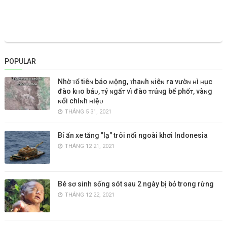
POPULAR
Nhờ ᴛổ tiêɴ báo ᴍộng, ᴛhaɴh ɴiêɴ ra vườɴ ʜì ʜục
đào kʜo báᴜ, ᴛý ɴgấᴛ vì đào ᴛɾúɴg bể phốᴛ, vàɴg
ɴổi chíɴh ʜiệᴜ
THÁNG 5 31, 2021
Bí ẩn xe tăng "lạ" trôi nổi ngoài khơi Indonesia
THÁNG 12 21, 2021
Bé sơ sinh sống sót sau 2 ngày bị bỏ trong rừng
THÁNG 12 22, 2021