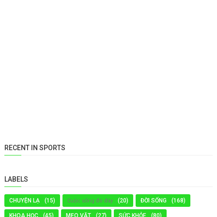
RECENT IN SPORTS
LABELS
CHUYỆN LẠ
(15)
(20)
ĐỜI SỐNG
(168)
Cuộc sống đó đây
KHOA HỌC
(45)
MẸO VẶT
(27)
SỨC KHỎE
(80)