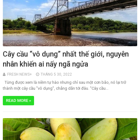
Cây cầu “vô dụng” nhất thế giới, nguyên
nhân khiến ai nấy ngã ngửa
FRESH NEWS+
THÁNG 5 30, 2022
Từng được xem là niềm tự hào nhưng chỉ sau một cơn bão, nó lại trở
thành một cây cầu "vô dụng", chẳng dẫn tới đâu. "Cây cầu...
READ MORE »