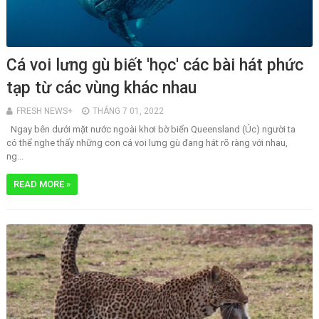
Cá voi lưng gù biết 'học' các bài hát phức
tạp từ các vùng khác nhau
FRESH NEWS+
THÁNG 7 01, 2022
Ngay bên dưới mặt nước ngoài khơi bờ biển Queensland (Úc) người ta
có thể nghe thấy những con cá voi lưng gù đang hát rõ ràng với nhau,
ng...
READ MORE »