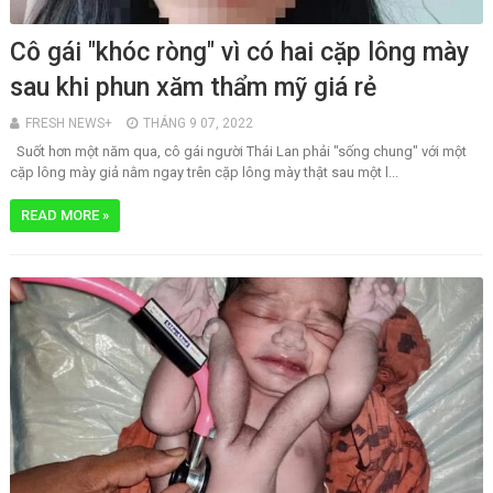
Cô gái "khóc ròng" vì có hai cặp lông mày
sau khi phun xăm thẩm mỹ giá rẻ
FRESH NEWS+
THÁNG 9 07, 2022
Suốt hơn một năm qua, cô gái người Thái Lan phải "sống chung" với một
cặp lông mày giả nằm ngay trên cặp lông mày thật sau một l...
READ MORE »