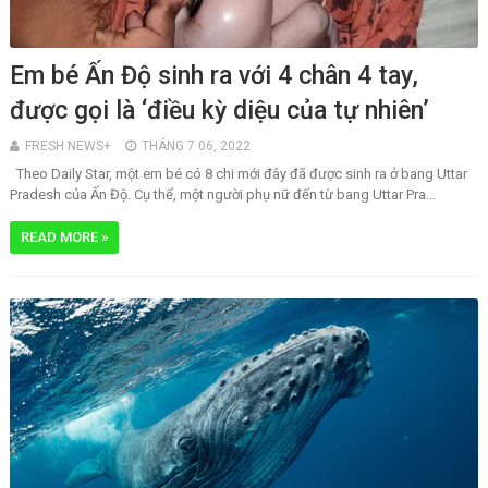
Em bé Ấn Độ sinh ra với 4 chân 4 tay,
được gọi là ‘điều kỳ diệu của tự nhiên’
FRESH NEWS+
THÁNG 7 06, 2022
Theo Daily Star, một em bé có 8 chi mới đây đã được sinh ra ở bang Uttar
Pradesh của Ấn Độ. Cụ thể, một người phụ nữ đến từ bang Uttar Pra...
READ MORE »