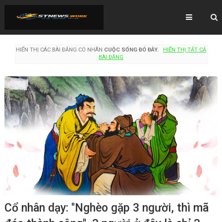
HIỂN THỊ CÁC BÀI ĐĂNG CÓ NHÃN
CUỘC SỐNG ĐÓ ĐÂY
.
HIỂN THỊ TẤT CẢ
BÀI ĐĂNG
Cổ nhân dạy: ''Nghèo gặp 3 người, thì mã