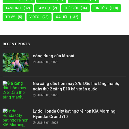
TÂM LINH
(32)
TÂM SỰ
(2)
THẾ GIỚI
(34)
TIN TỨC
(118)
TỬ VY
(5)
VIDEO
(28)
XÃ HỘI
(132)
RECENT POSTS
công dụng của lá xoài
JUNE 01, 2026
Giá xăng dầu hôm nay 2/6: Dầu thô tăng mạnh,
ngày thứ 2 xăng E10 bán toàn quốc
JUNE 01, 2026
Lý do Honda City bất ngờ rẻ hơn KIA Morning,
Hyundai Grand i10
JUNE 01, 2026