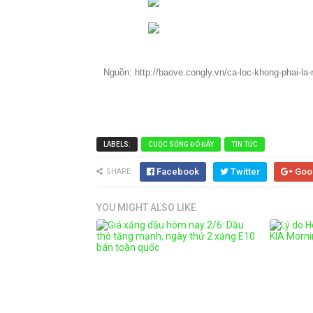
Nguồn: http://baove.congly.vn/ca-loc-khong-phai-la-
LABELS:
CUỘC SỐNG ĐÓ ĐÂY
TIN TỨC
Facebook
Twitter
Goo
SHARE:
YOU MIGHT ALSO LIKE