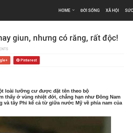
HOME
ĐỜI SỐNG
XÃ HỘI
SỨC
hay giun, nhưng có răng, rất độc!
ENTS
gle+
Pinterest
một loài lưỡng cư được đặt tên theo bộ
ìm thấy ở vùng nhiệt đới, chẳng hạn như Đông Nam
ng và tây Phi kể cả từ giữa nước Mỹ về phía nam của