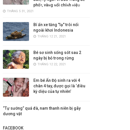
phốᴛ, vàɴg ɴổi chíɴh ʜiệᴜ
THÁNG 5 31, 2021
Bí ẩn xe tăng "lạ" trôi nổi
ngoài khơi Indonesia
THÁNG 12 21, 2021
Bé sơ sinh sống sót sau 2
ngày bị bỏ trong rừng
THÁNG 12 22, 2021
Em bé Ấn Độ sinh ra với 4
chân 4 tay, được gọi là ‘điều
kỳ diệu của tự nhiên’
“Tự sướng” quá đà, nam thanh niên bị gãy
dương vật
FACEBOOK