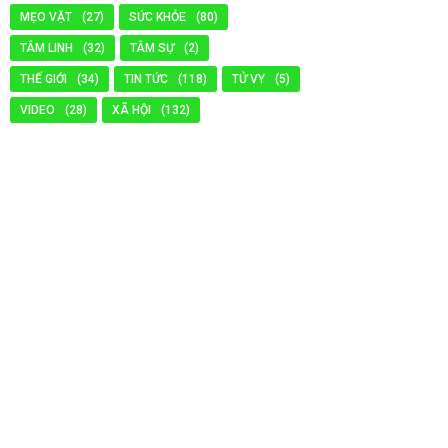
MẸO VẶT
(27)
SỨC KHỎE
(80)
TÂM LINH
(32)
TÂM SỰ
(2)
THẾ GIỚI
(34)
TIN TỨC
(118)
TỬ VY
(5)
VIDEO
(28)
XÃ HỘI
(132)