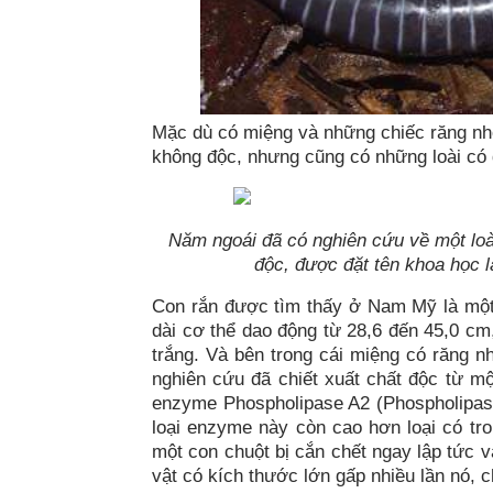
Mặc dù có miệng và những chiếc răng nhỏ 
không độc, nhưng cũng có những loài có 
Năm ngoái đã có nghiên cứu về một loài
độc, được đặt tên khoa học l
Con rắn được tìm thấy ở Nam Mỹ là một 
dài cơ thể dao động từ 28,6 đến 45,0 cm
trắng. Và bên trong cái miệng có răng 
nghiên cứu đã chiết xuất chất độc từ m
enzyme Phospholipase A2 (Phospholipase
loại enzyme này còn cao hơn loại có tr
một con chuột bị cắn chết ngay lập tức 
vật có kích thước lớn gấp nhiều lần nó, 