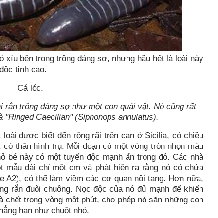
xíu bên trong trông đáng sợ, nhưng hầu hết là loài này
độc tính cao.
 rắn trông đáng sợ như một con quái vật. Nó cũng rất
à "Ringed Caecilian" (Siphonops annulatus).
loài được biết đến rộng rãi trên cạn ở
Sicilia
, có chiều
, có thân hình trụ. Mỗi đoạn có một vòng tròn nhọn màu
nhỏ bé này có một tuyến độc mạnh ẩn trong đó. Các nhà
ột mẫu dài chỉ một cm và phát hiện ra rằng nó có chứa
 A2), có thể làm viêm các cơ quan nội tạng. Hơn nữa,
ong rắn đuôi chuông. Nọc độc của nó đủ mạnh để khiến
và chết trong vòng một phút, cho phép nó săn những con
chẳng hạn như chuột nhỏ.