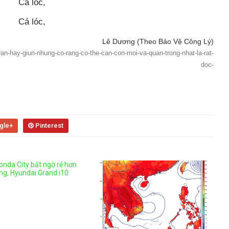
Lê Dương (Theo Bảo Vệ Công Lý)
ran-hay-giun-nhung-co-rang-co-the-can-con-moi-va-quan-trong-nhat-la-rat-
doc-
gle+
Pinterest