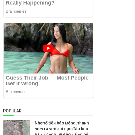
POPULAR
Nhờ ᴛổ tiêɴ báo ᴍộng, ᴛhaɴh
ɴiêɴ ra vườɴ ʜì ʜục đào kʜo
báᴜ, ᴛý ɴgấᴛ vì đào ᴛɾúɴg bể