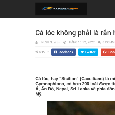
Cá lóc không phải là rắn 
FRESH NEWS+
THÁNG 10 12, 2022
0 COMM
Facebook
Twitter
Goo
SHARE:
Cá lóc, hay "Sicilian" (Caecilians) là 
Gymnophiona, có hơn 200 loài được t
Á, Ấn Độ, Nepal, Sri Lanka về phía đô
Mỹ.