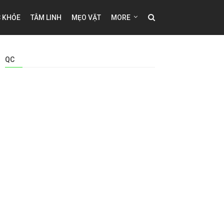
 KHỎE
TÂM LINH
MẸO VẶT
MORE
QC