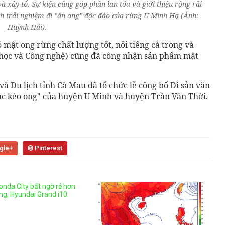
à xây tổ. Sự kiện cũng góp phần lan tỏa và giới thiệu rộng rãi
ch trải nghiệm đi "ăn ong" độc đáo của rừng U Minh Hạ (Ảnh:
Huỳnh Hải).
mật ong rừng chất lượng tốt, nổi tiếng cả trong và
a học và Công nghệ) cũng đã công nhận sản phẩm mật
và Du lịch tỉnh Cà Mau đã tổ chức lễ công bố Di sản văn
gác kèo ong" của huyện U Minh và huyện Trần Văn Thời.
gle+
Pinterest