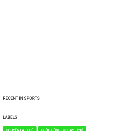
RECENT IN SPORTS
LABELS
CHUYỆN LẠ
(15)
CUỘC SỐNG ĐÓ ĐÂY
(20)