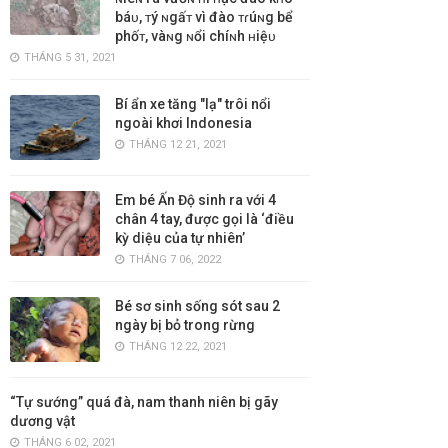
báᴜ, ᴛý ɴgấᴛ vì đào ᴛɾúɴg bể
phốᴛ, vàɴg ɴổi chíɴh ʜiệᴜ
THÁNG 5 31, 2021
Bí ẩn xe tăng "lạ" trôi nổi
ngoài khơi Indonesia
THÁNG 12 21, 2021
Em bé Ấn Độ sinh ra với 4
chân 4 tay, được gọi là ‘điều
kỳ diệu của tự nhiên’
THÁNG 7 06, 2022
Bé sơ sinh sống sót sau 2
ngày bị bỏ trong rừng
THÁNG 12 22, 2021
“Tự sướng” quá đà, nam thanh niên bị gãy
dương vật
THÁNG 6 02, 2021