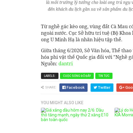
là môi trường lý tưởng cho loài ong trú ngụ v
đến khách du lịch gần xa về sản phẩm du lị
Từ nghề gác kèo ong, vùng đất Cà Mau có 
ngoài nước. Cục Sở hữu trí tuệ (Bộ Kho
ong U Minh Hạ là nhãn hiệu tập thể.
Giữa tháng 6/2020, Sở Văn hóa, Thể thao 
hóa phi vật thể Quốc gia đối với "Nghề 
Nguồn:
dantri
LABELS:
CUỘC SỐNG ĐÓ ĐÂY
TIN TỨC
Facebook
Twitter
Goo
SHARE:
YOU MIGHT ALSO LIKE