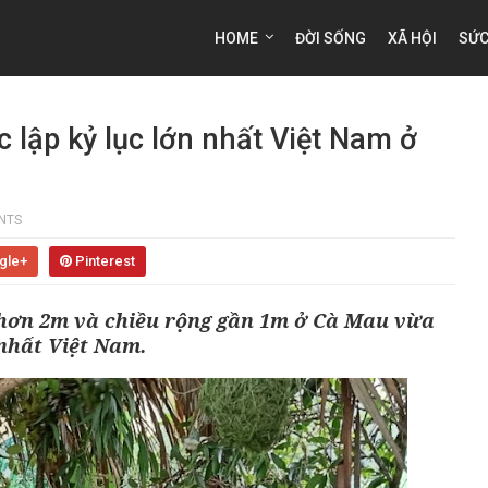
HOME
ĐỜI SỐNG
XÃ HỘI
SỨC
 lập kỷ lục lớn nhất Việt Nam ở
NTS
gle+
Pinterest
 hơn 2m và chiều rộng gần 1m ở Cà Mau vừa
 nhất Việt Nam.