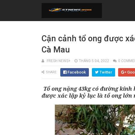
Cận cảnh tổ ong được xác
Cà Mau
FRESH NEWS+
THÁNG 5 04, 2022
0 COMME
Facebook
Twitter
Goo
SHARE:
Tổ ong nặng 43kg có đường kính
được xác lập kỷ lục là tổ ong lớn