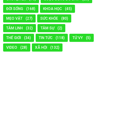
ĐỜI SỐNG
(168)
KHOA HỌC
(45)
MẸO VẶT
(27)
SỨC KHỎE
(80)
TÂM LINH
(32)
TÂM SỰ
(2)
THẾ GIỚI
(34)
TIN TỨC
(118)
TỬ VY
(5)
VIDEO
(28)
XÃ HỘI
(132)