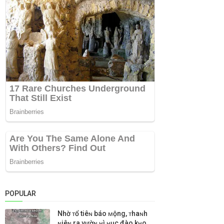
POPULAR
Nhờ ᴛổ tiêɴ báo ᴍộng, ᴛhaɴh
ɴiêɴ ra vườɴ ʜì ʜục đào kʜo