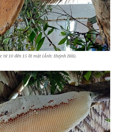
c từ 10 đến 15 lít mật (Ảnh: Huỳnh Hải).