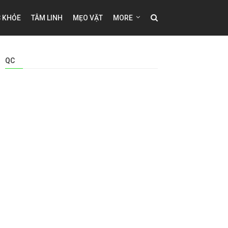
 KHỎE
TÂM LINH
MẸO VẶT
MORE
QC