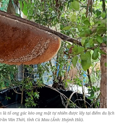
 là tổ ong gác kèo ong mật tự nhiên được lấy tại điểm du lịch
rần Văn Thời, tỉnh Cà Mau (Ảnh: Huỳnh Hải).