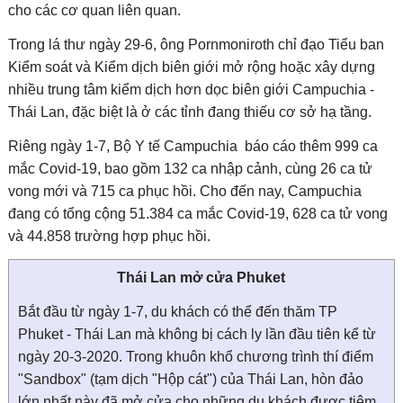
cho các cơ quan liên quan.
Trong lá thư ngày 29-6, ông Pornmoniroth chỉ đạo Tiểu ban
Kiểm soát và Kiểm dịch biên giới mở rộng hoặc xây dựng
nhiều trung tâm kiểm dịch hơn dọc biên giới Campuchia -
Thái Lan, đặc biệt là ở các tỉnh đang thiếu cơ sở hạ tầng.
Riêng ngày 1-7, Bộ Y tế Campuchia báo cáo thêm 999 ca
mắc Covid-19, bao gồm 132 ca nhập cảnh, cùng 26 ca tử
vong mới và 715 ca phục hồi. Cho đến nay, Campuchia
đang có tổng cộng 51.384 ca mắc Covid-19, 628 ca tử vong
và 44.858 trường hợp phục hồi.
Thái Lan mở cửa Phuket
Bắt đầu từ ngày 1-7, du khách có thể đến thăm TP
Phuket - Thái Lan mà không bị cách ly lần đầu tiên kể từ
ngày 20-3-2020. Trong khuôn khổ chương trình thí điểm
"Sandbox" (tạm dịch "Hộp cát") của Thái Lan, hòn đảo
lớn nhất này đã mở cửa cho những du khách được tiêm