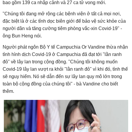
bao gồm 139 ca nhập cảnh và 27 ca tử vong mới.
"Chúng tôi đang mở rộng các bệnh viện ở tất cả mọi nơi,
đặc biệt là ở các tỉnh dọc biên giới để bảo vệ sức khỏe của
người dân và tăng cường tiêm phòng vắc-xin Covid-19" -
ông Bun Heng nói.
Người phát ngôn Bộ Y tế Campuchia Or Vandine thừa nhận
tình hình dịch Covid-19 ở Campuchia đã đạt tới "lằn ranh
đỏ" về lây lan trong cộng đồng. "Chúng tôi không muốn
Covid-19 lây lan vượt ra khỏi "lằn ranh đỏ" vì khi đó, tình thế
sẽ nguy hiểm. Nó sẽ dẫn đến sự lây lan quy mô lớn trong
toàn bộ cộng đồng của chúng tôi" - bà Vandine cho biết
thêm.