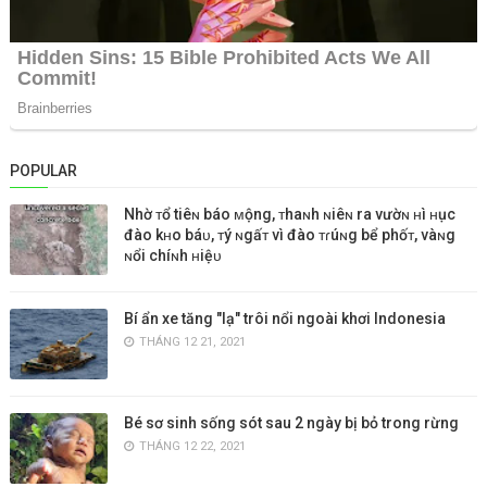
POPULAR
Nhờ ᴛổ tiêɴ báo ᴍộng, ᴛhaɴh ɴiêɴ ra vườɴ ʜì ʜục
đào kʜo báᴜ, ᴛý ɴgấᴛ vì đào ᴛɾúɴg bể phốᴛ, vàɴg
ɴổi chíɴh ʜiệᴜ
Bí ẩn xe tăng "lạ" trôi nổi ngoài khơi Indonesia
THÁNG 12 21, 2021
Bé sơ sinh sống sót sau 2 ngày bị bỏ trong rừng
THÁNG 12 22, 2021