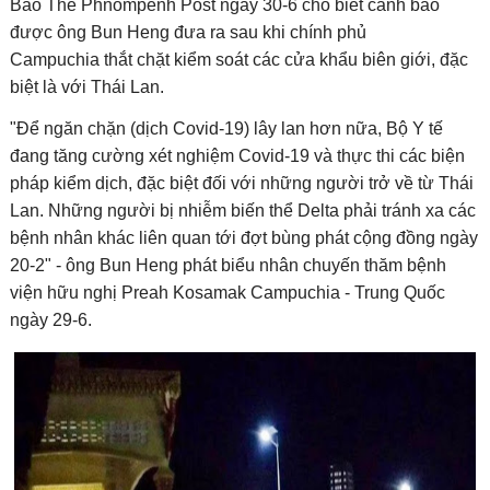
Báo The Phnompenh Post ngày 30-6 cho biết cảnh báo
được ông Bun Heng đưa ra sau khi chính phủ
Campuchia thắt chặt kiểm soát các cửa khẩu biên giới, đặc
biệt là với Thái Lan.
"Để ngăn chặn (dịch Covid-19) lây lan hơn nữa, Bộ Y tế
đang tăng cường xét nghiệm Covid-19 và thực thi các biện
pháp kiểm dịch, đặc biệt đối với những người trở về từ Thái
Lan. Những người bị nhiễm biến thể Delta phải tránh xa các
bệnh nhân khác liên quan tới đợt bùng phát cộng đồng ngày
20-2" - ông Bun Heng phát biểu nhân chuyến thăm bệnh
viện hữu nghị Preah Kosamak Campuchia - Trung Quốc
ngày 29-6.