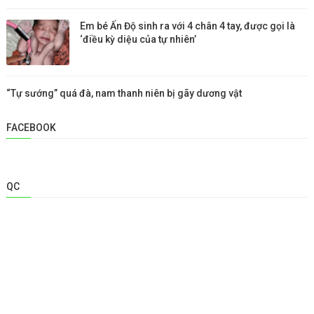
Em bé Ấn Độ sinh ra với 4 chân 4 tay, được gọi là
‘điều kỳ diệu của tự nhiên’
“Tự sướng” quá đà, nam thanh niên bị gãy dương vật
FACEBOOK
QC