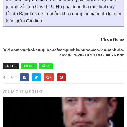
phòng vắc-xin Covid-19. Họ phải tuân thủ một loạt quy
tắc do Bangkok đề ra nhằm khởi động lại mảng du lịch an
toàn giữa đại dịch.
Phạm Nghĩa
://nld.com.vn/thoi-su-quoc-te/campuchia-buoc-vao-lan-ranh-do-
covid-19-20210701183204676.htm
LABELS:
TIN TỨC
XÃ HỘI
SHARE:
YOU MIGHT ALSO LIKE