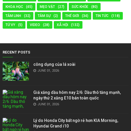
KHOA HỌC
(45)
MẸO VẶT
(27)
SỨC KHỎE
(80)
TÂM LINH
(32)
TÂM SỰ
(2)
THẾ GIỚI
(34)
TIN TỨC
(118)
TỬ VY
(5)
VIDEO
(28)
XÃ HỘI
(132)
RECENT POSTS
công dụng của lá xoài
JUNE 01, 2026
Giá xăng dầu hôm nay 2/6: Dầu thô tăng mạnh,
ngày thứ 2 xăng E10 bán toàn quốc
JUNE 01, 2026
Lý do Honda City bất ngờ rẻ hơn KIA Morning,
Hyundai Grand i10