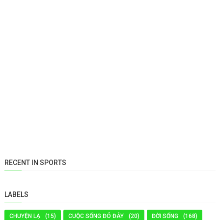
RECENT IN SPORTS
LABELS
CHUYỆN LẠ
(15)
CUỘC SỐNG ĐÓ ĐÂY
(20)
ĐỜI SỐNG
(168)