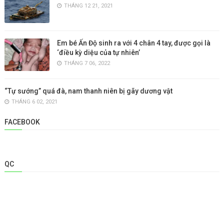
THÁNG 12 21, 2021
Em bé Ấn Độ sinh ra với 4 chân 4 tay, được gọi là
‘điều kỳ diệu của tự nhiên’
THÁNG 7 06, 2022
“Tự sướng” quá đà, nam thanh niên bị gãy dương vật
THÁNG 6 02, 2021
FACEBOOK
QC