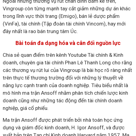
Ngoài những thương vụ rút chân đình đám kể trên,
Vingroup còn từng mạnh tay cắt giảm những dự án khác
trong lĩnh vực thời trang (Emigo), bán lẻ dược phẩm
(VinFa), tài chính (Tập đoàn tài chính Vincom), hay mới
đây nhất là rao bán trung tâm Úc.
Bài toán đa dạng hóa và cân đối nguồn lực
Chia sẻ quan điểm trên kênh Youtube Tài chính & Kinh
doanh, chuyên gia tài chính Phan Lê Thanh Long cho rằng
các thương vụ rút lui của Vingroup là bài học rõ ràng nhất
trên thực tế thương trường đối với những lý thuyết về
năng lực cạnh tranh của doanh nghiệp. Tiêu biểu nhất là
mô hình ma trận Ansoff nhằm phân tích chiến lược kinh
doanh cũng như những tác động đến tài chính doanh
nghiệp, giá cổ phiếu.
Ma trận Ansoff được phát triển bởi nhà toán học ứng
dụng và giám đốc kinh doanh, H. Igor Ansoff, và được
xuất bản trên Tạp chí Kinh doanh Harvard năm 1957. Ma