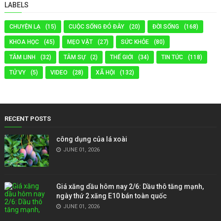
LABELS
CHUYỆN LẠ
(15)
CUỘC SỐNG ĐÓ ĐÂY
(20)
ĐỜI SỐNG
(168)
KHOA HỌC
(45)
MẸO VẶT
(27)
SỨC KHỎE
(80)
TÂM LINH
(32)
TÂM SỰ
(2)
THẾ GIỚI
(34)
TIN TỨC
(118)
TỬ VY
(5)
VIDEO
(28)
XÃ HỘI
(132)
RECENT POSTS
công dụng của lá xoài
JUNE 01, 2026
Giá xăng dầu hôm nay 2/6: Dầu thô tăng mạnh,
ngày thứ 2 xăng E10 bán toàn quốc
JUNE 01, 2026