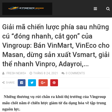
Giải mã chiến lược phía sau những
cú “đóng nhanh, cắt gọn” của
Vingroup: Bán VinMart, VinEco cho
Masan, dừng sản xuất Vsmart, giải
thể nhanh Vinpro, Adayroi,...
FRESH NEWS+
THÁNG 8 24, 2021
0 COMMENTS
SHARE:
Những thương vụ rút chân ra khỏi thị trường của Vingroup
mấu chốt nằm ở chiến lược giảm từ đa dạng hóa về tập trung
nguồn lực.