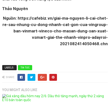
Thảo Nguyên
Nguồn:
https://cafebiz.vn/giai-ma-nguyen-li-cai-chet-
re-sau-nhung-cu-dong-nhanh-cat-gon-cua-vingroup-
ban-vinmart-vineco-cho-masan-dung-san-xuat-
vsmart-giai-the-nhanh-vinpro-adayroi-
2021082414050468.chn
LABELS:
TIN TỨC
SHARE:
YOU MIGHT ALSO LIKE