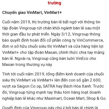
trường
Chuyển giao VinMart, VinMart+
Cuối năm 2019, thị trường bán lẻ bất ngờ với thông tin
tập đoàn Vingroup rút chân khỏi ngành bán lẻ sau một
thời gian đầu tư phát triển. Ngày 3/12, Vingroup thông
báo quyết định hoán đổi cổ phần công ty VinCommerce,
đơn vị sở hữu chuỗi siêu thị VinMart và cửa hàng tiện lợi
VinMart+ cho tập đoàn Masan, chính thức chia tay mảng
bán lẻ. Ngoài ra, Vingroup cũng bán luôn VinEco cho
Masan trong thương vụ này.
Tính tới cuối năm 2019, tổng điểm kinh doanh của chuỗi
siêu thị VinMart và VinMart+ lên đến con số gần 2.600,
vượt xa Saigon Co.op, SATRA hay Bách Hóa Xanh. Trước
đó, Vingroup từng mạnh tay thâu tóm hàng loạt doanh
nghiệp bán lẻ khác như Maximart, Ocean Mart, Shop & Go.
Quyết định của Vingroup gây chú ý bởi bán lẻ chính là