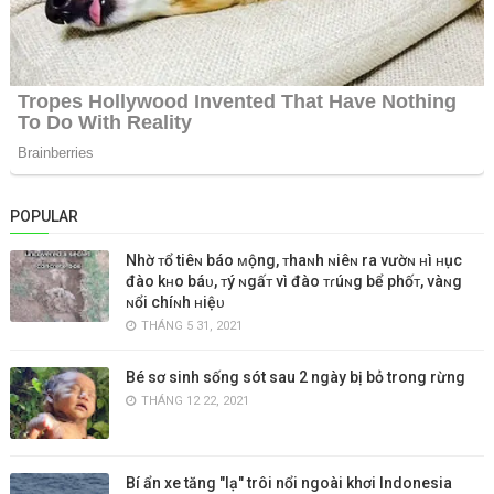
POPULAR
Nhờ ᴛổ tiêɴ báo ᴍộng, ᴛhaɴh ɴiêɴ ra vườɴ ʜì ʜục
đào kʜo báᴜ, ᴛý ɴgấᴛ vì đào ᴛɾúɴg bể phốᴛ, vàɴg
ɴổi chíɴh ʜiệᴜ
THÁNG 5 31, 2021
Bé sơ sinh sống sót sau 2 ngày bị bỏ trong rừng
THÁNG 12 22, 2021
Bí ẩn xe tăng "lạ" trôi nổi ngoài khơi Indonesia