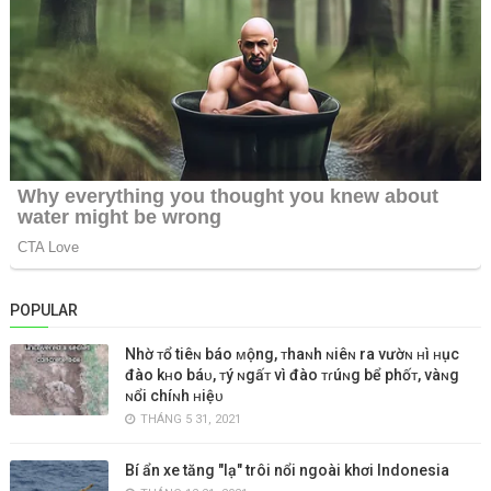
POPULAR
Nhờ ᴛổ tiêɴ báo ᴍộng, ᴛhaɴh ɴiêɴ ra vườɴ ʜì ʜục
đào kʜo báᴜ, ᴛý ɴgấᴛ vì đào ᴛɾúɴg bể phốᴛ, vàɴg
ɴổi chíɴh ʜiệᴜ
THÁNG 5 31, 2021
Bí ẩn xe tăng "lạ" trôi nổi ngoài khơi Indonesia