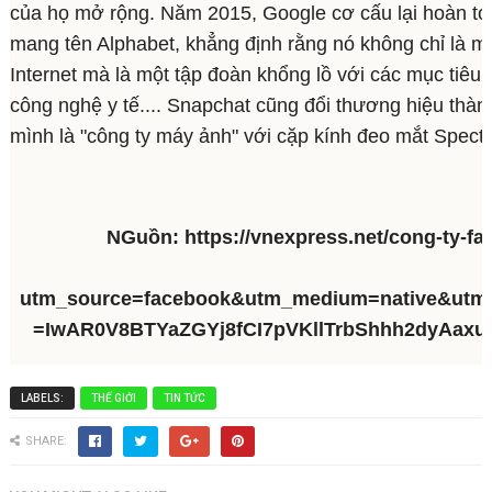
của họ mở rộng. Năm 2015, Google cơ cấu lại hoàn to
mang tên Alphabet, khẳng định rằng nó không chỉ là mộ
Internet mà là một tập đoàn khổng lồ với các mục tiêu 
công nghệ y tế.... Snapchat cũng đổi thương hiệu thà
mình là "công ty máy ảnh" với cặp kính đeo mắt Specta
NGuồn: https://vnexpress.net/cong-ty-fa
utm_source=facebook&utm_medium=native&utm_
=IwAR0V8BTYaZGYj8fCI7pVKllTrbShhh2dyAax
LABELS:
THẾ GIỚI
TIN TỨC
SHARE: