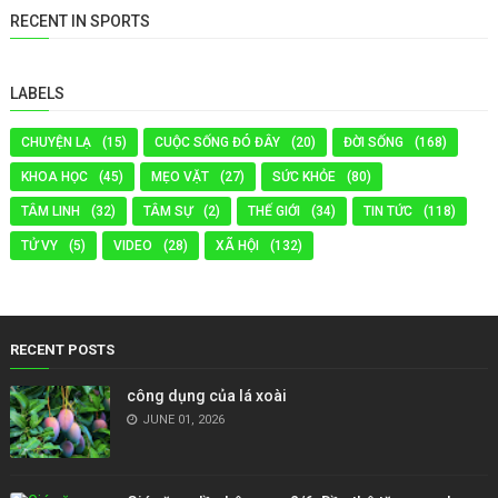
RECENT IN SPORTS
LABELS
CHUYỆN LẠ
(15)
CUỘC SỐNG ĐÓ ĐÂY
(20)
ĐỜI SỐNG
(168)
KHOA HỌC
(45)
MẸO VẶT
(27)
SỨC KHỎE
(80)
TÂM LINH
(32)
TÂM SỰ
(2)
THẾ GIỚI
(34)
TIN TỨC
(118)
TỬ VY
(5)
VIDEO
(28)
XÃ HỘI
(132)
RECENT POSTS
công dụng của lá xoài
JUNE 01, 2026