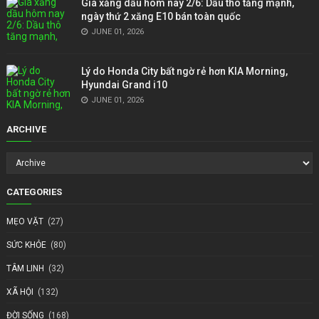
Giá xăng dầu hôm nay 2/6: Dầu thô tăng mạnh,
ngày thứ 2 xăng E10 bán toàn quốc
JUNE 01, 2026
Lý do Honda City bất ngờ rẻ hơn KIA Morning,
Hyundai Grand i10
JUNE 01, 2026
ARCHIVE
CATEGORIES
MẸO VẶT
(27)
SỨC KHỎE
(80)
TÂM LINH
(32)
XÃ HỘI
(132)
ĐỜI SỐNG
(168)