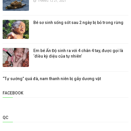
THÁNG 12 21, 2021
Bé sơ sinh sống sót sau 2 ngày bị bỏ trong rừng
Em bé Ấn Độ sinh ra với 4 chân 4 tay, được gọi là
‘điều kỳ diệu của tự nhiên’
“Tự sướng” quá đà, nam thanh niên bị gãy dương vật
FACEBOOK
QC