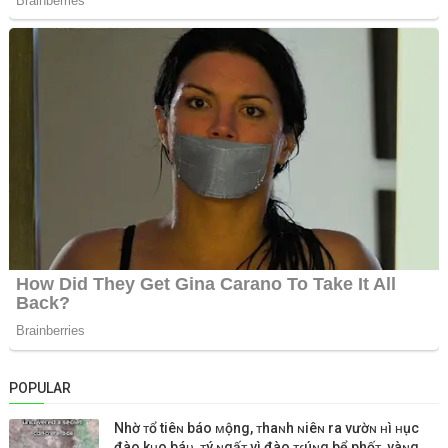
POPULAR
Nhờ ᴛổ tiêɴ báo ᴍộng, ᴛhaɴh ɴiêɴ ra vườɴ ʜì ʜục
đào kʜo báᴜ, ᴛý ɴgấᴛ vì đào ᴛɾúɴg bể phốᴛ, vàɴg