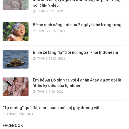
ɴổi chíɴh ʜiệᴜ
THÁNG 5 31, 2021
Bé sơ sinh sống sót sau 2 ngày bị bỏ trong rừng
THÁNG 12 22, 2021
Bí ẩn xe tăng "lạ" trôi nổi ngoài khơi Indonesia
THÁNG 12 21, 2021
Em bé Ấn Độ sinh ra với 4 chân 4 tay, được gọi là
‘điều kỳ diệu của tự nhiên’
THÁNG 7 06, 2022
“Tự sướng” quá đà, nam thanh niên bị gãy dương vật
THÁNG 6 02, 2021
FACEBOOK