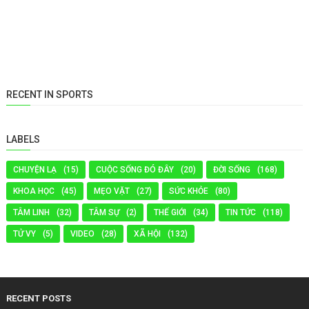
RECENT IN SPORTS
LABELS
CHUYỆN LẠ
(15)
CUỘC SỐNG ĐÓ ĐÂY
(20)
ĐỜI SỐNG
(168)
KHOA HỌC
(45)
MẸO VẶT
(27)
SỨC KHỎE
(80)
TÂM LINH
(32)
TÂM SỰ
(2)
THẾ GIỚI
(34)
TIN TỨC
(118)
TỬ VY
(5)
VIDEO
(28)
XÃ HỘI
(132)
RECENT POSTS