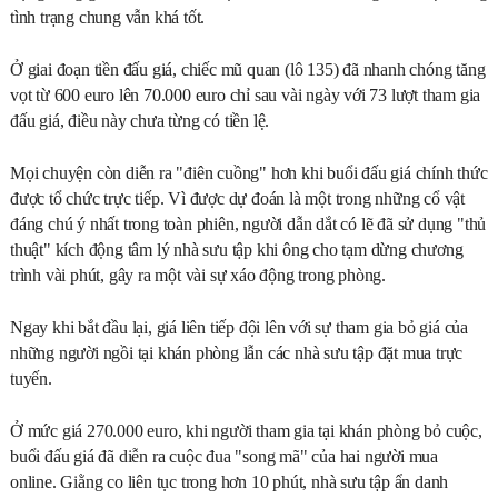
tình trạng chung vẫn khá tốt.
Ở giai đoạn tiền đấu giá, chiếc mũ quan (lô 135) đã nhanh chóng tăng
vọt từ 600 euro lên 70.000 euro chỉ sau vài ngày với 73 lượt tham gia
đấu giá, điều này chưa từng có tiền lệ.
Mọi chuyện còn diễn ra "điên cuồng" hơn khi buổi đấu giá chính thức
được tổ chức trực tiếp. Vì được dự đoán là một trong những cổ vật
đáng chú ý nhất trong toàn phiên, người dẫn dắt có lẽ đã sử dụng "thủ
thuật" kích động tâm lý nhà sưu tập khi ông cho tạm dừng chương
trình vài phút, gây ra một vài sự xáo động trong phòng.
Ngay khi bắt đầu lại, giá liên tiếp đội lên với sự tham gia bỏ giá của
những người ngồi tại khán phòng lẫn các nhà sưu tập đặt mua trực
tuyến.
Ở mức giá 270.000 euro, khi người tham gia tại khán phòng bỏ cuộc,
buổi đấu giá đã diễn ra cuộc đua "song mã" của hai người mua
online. Giằng co liên tục trong hơn 10 phút, nhà sưu tập ẩn danh