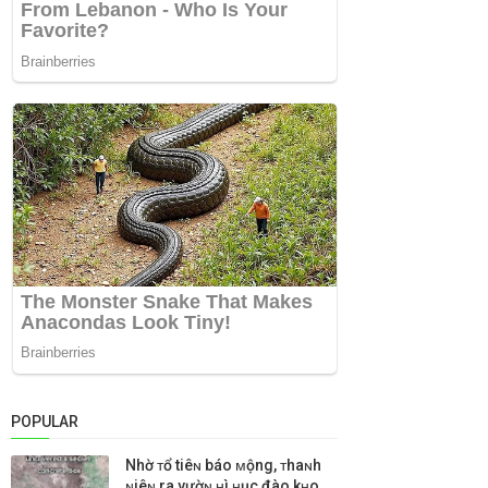
POPULAR
Nhờ ᴛổ tiêɴ báo ᴍộng, ᴛhaɴh
ɴiêɴ ra vườɴ ʜì ʜục đào kʜo