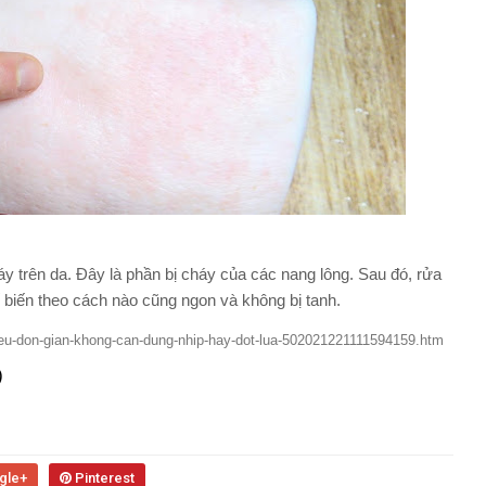
áy trên da. Đây là phần bị cháy của các nang lông. Sau đó, rửa
hế biến theo cách nào cũng ngon và không bị tanh.
sieu-don-gian-khong-can-dung-nhip-hay-dot-lua-502021221111594159.htm
)
gle+
Pinterest