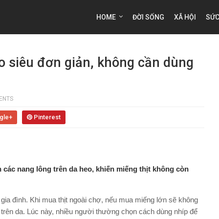
HOME
ĐỜI SỐNG
XÃ HỘI
SỨC
o siêu đơn giản, không cần dùng
ENTS
gle+
Pinterest
 các nang lông trên da heo, khiến miếng thịt không còn
ọi gia đình. Khi mua thịt ngoài chợ, nếu mua miếng lớn sẽ không
ng trên da. Lúc này, nhiều người thường chọn cách dùng nhíp để