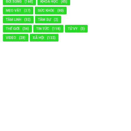
ĐỜI SỐNG
(168)
KHOA HỌC
(45)
MẸO VẶT
(27)
SỨC KHỎE
(80)
TÂM LINH
(32)
TÂM SỰ
(2)
THẾ GIỚI
(34)
TIN TỨC
(118)
TỬ VY
(5)
VIDEO
(28)
XÃ HỘI
(132)