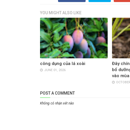
YOU MIGHT ALSO LIKE
công dụng của lá xoài
Đây chín
bổ dưỡng
JUNE 01, 2026
vào mùa
OCTOBER 
POST A COMMENT
Không có nhận xét nào