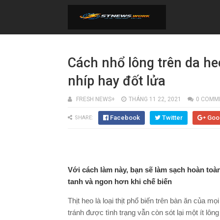
Cách nhổ lông trên da he
nhíp hay đốt lửa
FRESH NEWS+
THÁNG 11 22, 2021
0 COMM
Facebook
Twitter
Goo
SHARE:
Với cách làm này, bạn sẽ làm sạch hoàn toàn
tanh và ngon hơn khi chế biến
Thịt heo là loại thịt phổ biến trên bàn ăn của m
tránh được tình trạng vẫn còn sót lại một ít lô