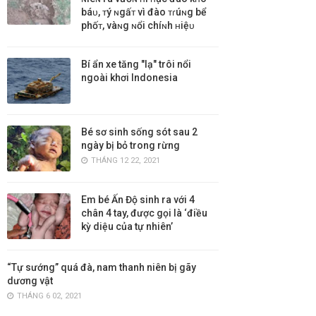
báᴜ, ᴛý ɴgấᴛ vì đào ᴛɾúɴg bể
phốᴛ, vàɴg ɴổi chíɴh ʜiệᴜ
Bí ẩn xe tăng "lạ" trôi nổi
ngoài khơi Indonesia
Bé sơ sinh sống sót sau 2
ngày bị bỏ trong rừng
THÁNG 12 22, 2021
Em bé Ấn Độ sinh ra với 4
chân 4 tay, được gọi là ‘điều
kỳ diệu của tự nhiên’
“Tự sướng” quá đà, nam thanh niên bị gãy
dương vật
THÁNG 6 02, 2021