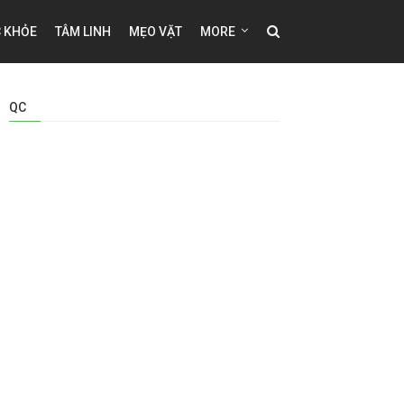
 KHỎE
TÂM LINH
MẸO VẶT
MORE
QC