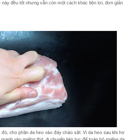
này đều tốt nhưng vẫn còn một cách khác tiện lợi, đơn giản
 đó, cho phần da heo vào đáy chảo sắt. Vì da heo sau khi hơ
n mạnh vào miếng thịt, di chuyển liên tục để toàn bộ miếng da