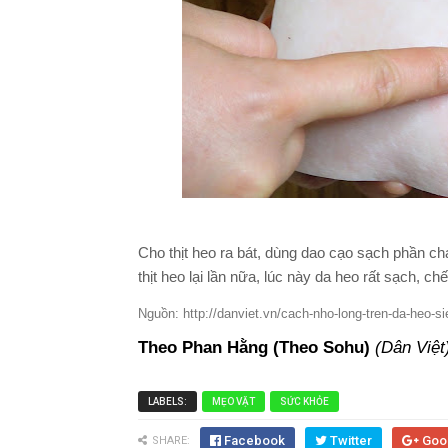
Cho thịt heo ra bát, dùng dao cạo sạch phần ch
thịt heo lại lần nữa, lúc này da heo rất sạch, c
Nguồn: http://danviet.vn/cach-nho-long-tren-da-heo-
Theo Phan Hằng (Theo Sohu)
(Dân Việt
LABELS:
MẸO VẶT
SỨC KHỎE
Facebook
Twitter
Goo
SHARE: