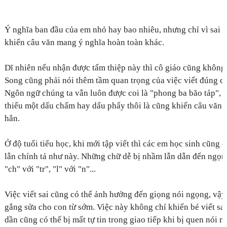
Ý nghĩa ban đầu của em nhỏ hay bao nhiêu, nhưng chỉ vì sai c
khiến câu văn mang ý nghĩa hoàn toàn khác.
Dĩ nhiên nếu nhận được tấm thiệp này thì cô giáo cũng không
Song cũng phải nói thêm tầm quan trọng của việc viết đúng ch
Ngôn ngữ chúng ta vẫn luôn được coi là "phong ba bão táp", đ
thiếu một dấu chấm hay dấu phẩy thôi là cũng khiến câu văn 
hẳn.
Ở độ tuổi tiểu học, khi mới tập viết thì các em học sinh cũng
lẫn chính tả như này. Những chữ dễ bị nhầm lẫn dẫn đến ngọng
"ch" với "tr", "l" với "n"...
Việc viết sai cũng có thể ảnh hưởng đến giọng nói ngọng, vậ
gắng sửa cho con từ sớm. Việc này không chỉ khiến bé viết sai
dần cũng có thể bị mất tự tin trong giao tiếp khi bị quen nói n