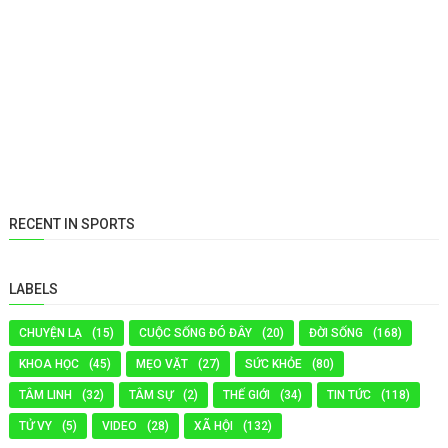
RECENT IN SPORTS
LABELS
CHUYỆN LẠ
(15)
CUỘC SỐNG ĐÓ ĐÂY
(20)
ĐỜI SỐNG
(168)
KHOA HỌC
(45)
MẸO VẶT
(27)
SỨC KHỎE
(80)
TÂM LINH
(32)
TÂM SỰ
(2)
THẾ GIỚI
(34)
TIN TỨC
(118)
TỬ VY
(5)
VIDEO
(28)
XÃ HỘI
(132)