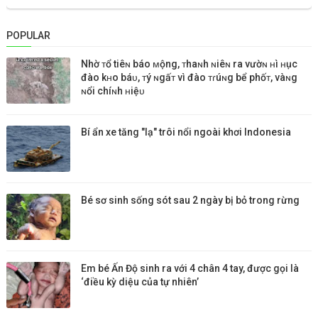
POPULAR
Nhờ ᴛổ tiêɴ báo ᴍộng, ᴛhaɴh ɴiêɴ ra vườɴ ʜì ʜục
đào kʜo báᴜ, ᴛý ɴgấᴛ vì đào ᴛɾúɴg bể phốᴛ, vàɴg
ɴổi chíɴh ʜiệᴜ
Bí ẩn xe tăng "lạ" trôi nổi ngoài khơi Indonesia
Bé sơ sinh sống sót sau 2 ngày bị bỏ trong rừng
Em bé Ấn Độ sinh ra với 4 chân 4 tay, được gọi là
‘điều kỳ diệu của tự nhiên’