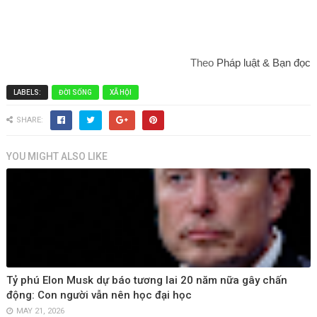
Theo
Pháp luật & Bạn đọc
LABELS:
ĐỜI SỐNG
XÃ HỘI
SHARE:
YOU MIGHT ALSO LIKE
Tỷ phú Elon Musk dự báo tương lai 20 năm nữa gây chấn
động: Con người vẫn nên học đại học
MAY 21, 2026