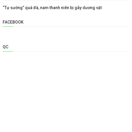
“Tự sướng” quá đà, nam thanh niên bị gãy dương vật
FACEBOOK
QC