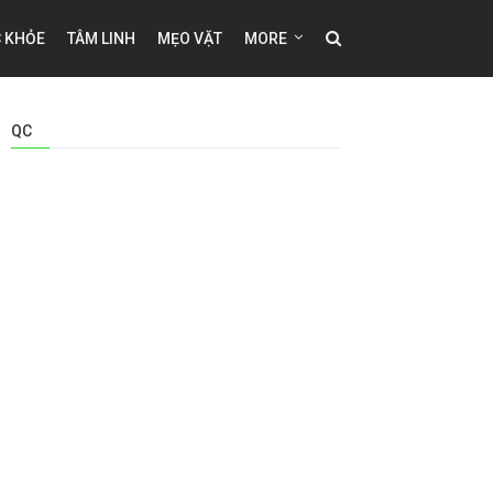
 KHỎE
TÂM LINH
MẸO VẶT
MORE
QC