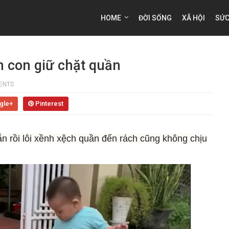
HOME
ĐỜI SỐNG
XÃ HỘI
SỨC
n con giữ chặt quần
ENTS
gle+
Pinterest
n rồi lôi xềnh xệch quần đến rách cũng không chịu