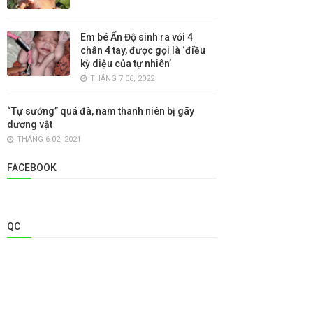
Em bé Ấn Độ sinh ra với 4
chân 4 tay, được gọi là ‘điều
kỳ diệu của tự nhiên’
THÁNG 7 06, 2022
“Tự sướng” quá đà, nam thanh niên bị gãy
dương vật
THÁNG 6 02, 2021
FACEBOOK
QC