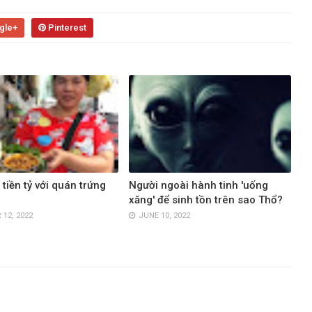
gle+
Pinterest
tiền tỷ với quán trứng
Người ngoài hành tinh 'uống
xăng' để sinh tồn trên sao Thổ?
12, 2022
JUNE 10, 2022