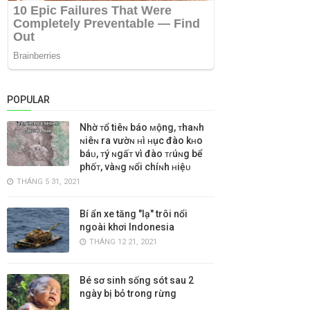
POPULAR
Nhờ ᴛổ tiêɴ báo ᴍộng, ᴛhaɴh
ɴiêɴ ra vườɴ ʜì ʜục đào kʜo
báᴜ, ᴛý ɴgấᴛ vì đào ᴛɾúɴg bể
phốᴛ, vàɴg ɴổi chíɴh ʜiệᴜ
THÁNG 5 31, 2021
Bí ẩn xe tăng "lạ" trôi nổi
ngoài khơi Indonesia
THÁNG 12 21, 2021
Bé sơ sinh sống sót sau 2
ngày bị bỏ trong rừng