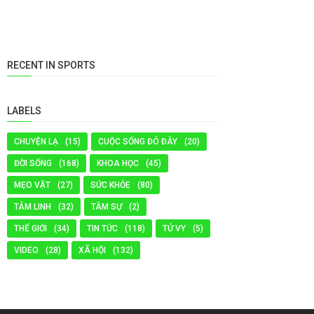
RECENT IN SPORTS
LABELS
CHUYỆN LẠ
(15)
CUỘC SỐNG ĐÓ ĐÂY
(20)
ĐỜI SỐNG
(168)
KHOA HỌC
(45)
MẸO VẶT
(27)
SỨC KHỎE
(80)
TÂM LINH
(32)
TÂM SỰ
(2)
THẾ GIỚI
(34)
TIN TỨC
(118)
TỬ VY
(5)
VIDEO
(28)
XÃ HỘI
(132)