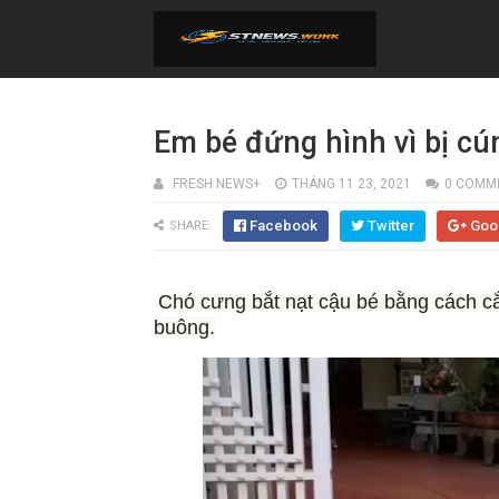
Em bé đứng hình vì bị cú
FRESH NEWS+
THÁNG 11 23, 2021
0 COMM
Facebook
Twitter
Goo
SHARE:
Chó cưng bắt nạt cậu bé bằng cách cắ
buông.