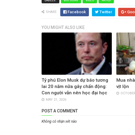
LABELS:
ĐỜI SỐNG
VIDEO
XÃ HỘI
Facebook
Twitter
Goo
SHARE:
YOU MIGHT ALSO LIKE
Tỷ phú Elon Musk dự báo tương
Mua nhà 
lai 20 năm nữa gây chấn động:
vịt lộn
Con người vẫn nên học đại học
OCTOBER 
MAY 21, 2026
POST A COMMENT
Không có nhận xét nào