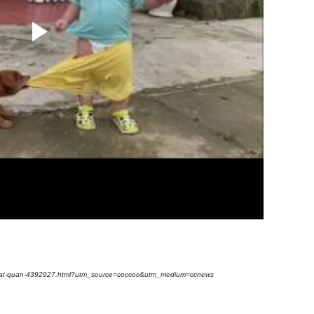
iu-chat-quan-4392927.html?utm_source=coccoc&utm_medium=ccnews