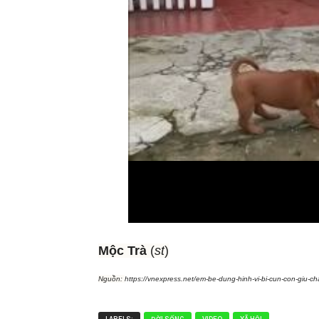
Mộc Trà
(
st
)
Nguồn:
https://vnexpress.net/em-be-dung-hinh-vi-bi-cun-con-g