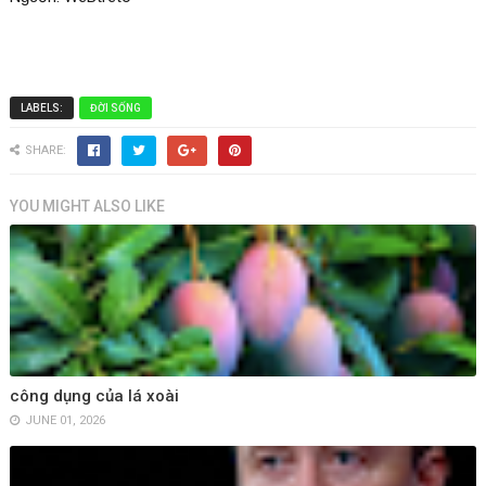
LABELS:
ĐỜI SỐNG
SHARE:
YOU MIGHT ALSO LIKE
công dụng của lá xoài
JUNE 01, 2026