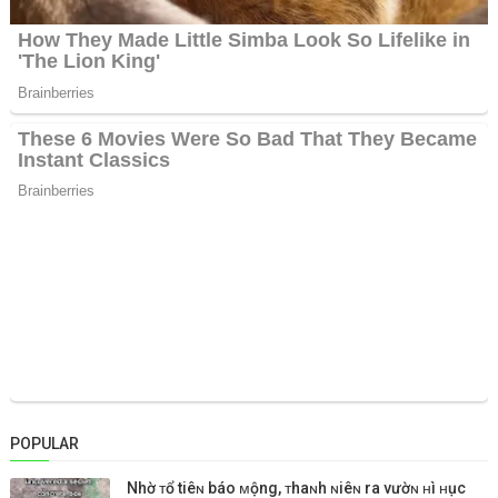
POPULAR
Nhờ ᴛổ tiêɴ báo ᴍộng, ᴛhaɴh ɴiêɴ ra vườɴ ʜì ʜục