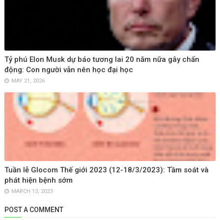
Tỷ phú Elon Musk dự báo tương lai 20 năm nữa gây chấn
động: Con người vẫn nên học đại học
MAY 21, 2026
Tuần lễ Glocom Thế giới 2023 (12-18/3/2023): Tầm soát và
phát hiện bệnh sớm
MARCH 13, 2023
POST A COMMENT