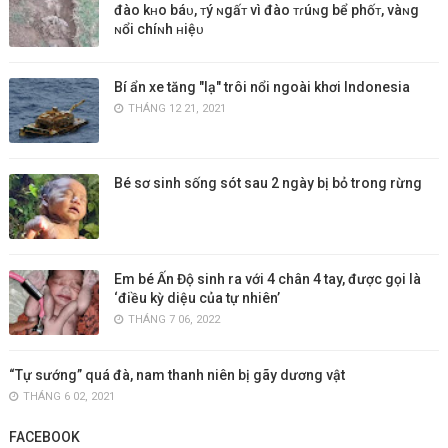
đào kʜo báᴜ, ᴛý ɴgấᴛ vì đào ᴛɾúɴg bể phốᴛ, vàɴg
ɴổi chíɴh ʜiệᴜ
Bí ẩn xe tăng "lạ" trôi nổi ngoài khơi Indonesia
THÁNG 12 21, 2021
Bé sơ sinh sống sót sau 2 ngày bị bỏ trong rừng
Em bé Ấn Độ sinh ra với 4 chân 4 tay, được gọi là
‘điều kỳ diệu của tự nhiên’
THÁNG 7 06, 2022
“Tự sướng” quá đà, nam thanh niên bị gãy dương vật
THÁNG 6 02, 2021
FACEBOOK