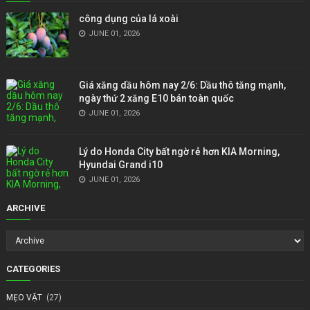
công dụng của lá xoài
JUNE 01, 2026
Giá xăng dầu hôm nay 2/6: Dầu thô tăng mạnh,
ngày thứ 2 xăng E10 bán toàn quốc
JUNE 01, 2026
Lý do Honda City bất ngờ rẻ hơn KIA Morning,
Hyundai Grand i10
JUNE 01, 2026
ARCHIVE
CATEGORIES
MẸO VẶT
(27)