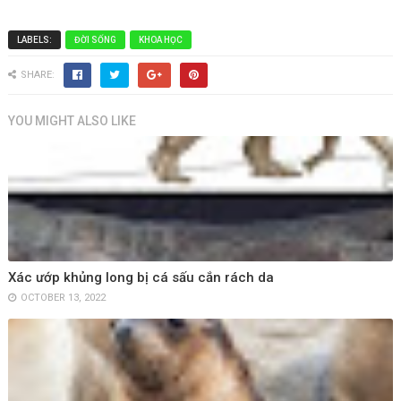
LABELS:
ĐỜI SỐNG
KHOA HỌC
SHARE:
YOU MIGHT ALSO LIKE
Xác ướp khủng long bị cá sấu cắn rách da
OCTOBER 13, 2022