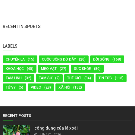
RECENT IN SPORTS
LABELS
CHUYỆN LẠ
(15)
CUỘC SỐNG ĐÓ ĐÂY
(20)
ĐỜI SỐNG
(168)
KHOA HỌC
(45)
MẸO VẶT
(27)
SỨC KHỎE
(80)
TÂM LINH
(32)
TÂM SỰ
(2)
THẾ GIỚI
(34)
TIN TỨC
(118)
TỬ VY
(5)
VIDEO
(28)
XÃ HỘI
(132)
RECENT POSTS
công dụng của lá xoài
JUNE 01, 2026