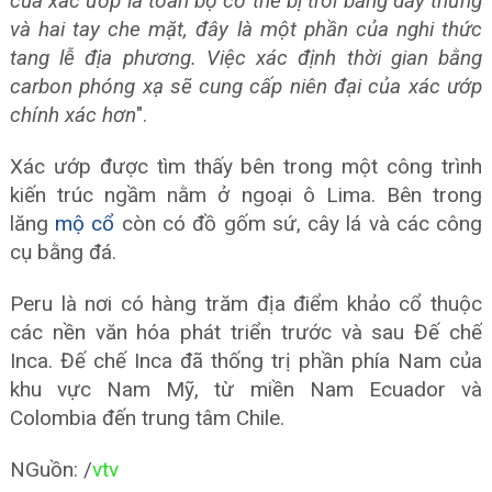
của xác ướp là toàn bộ cơ thể bị trói bằng dây thừng
và hai tay che mặt, đây là một phần của nghi thức
tang lễ địa phương. Việc xác định thời gian bằng
carbon phóng xạ sẽ cung cấp niên đại của xác ướp
chính xác hơn
".
Xác ướp được tìm thấy bên trong một công trình
kiến ​​trúc ngầm nằm ở ngoại ô Lima. Bên trong
lăng
mộ cổ
còn có đồ gốm sứ, cây lá và các công
cụ bằng đá.
Peru là nơi có hàng trăm địa điểm khảo cổ thuộc
các nền văn hóa phát triển trước và sau Đế chế
Inca. Đế chế Inca đã thống trị phần phía Nam của
khu vực Nam Mỹ, từ miền Nam Ecuador và
Colombia đến trung tâm Chile.
NGuồn: /
vtv