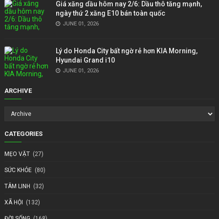
Giá xăng dầu hôm nay 2/6: Dầu thô tăng mạnh,
ngày thứ 2 xăng E10 bán toàn quốc
JUNE 01, 2026
Lý do Honda City bất ngờ rẻ hơn KIA Morning,
Hyundai Grand i10
JUNE 01, 2026
ARCHIVE
CATEGORIES
MẸO VẶT
(27)
SỨC KHỎE
(80)
TÂM LINH
(32)
XÃ HỘI
(132)
ĐỜI SỐNG
(168)