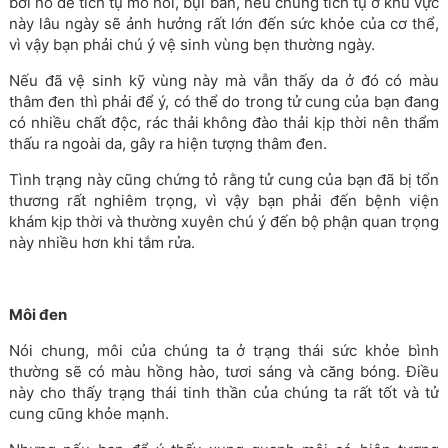
bởi nó dễ tích tụ mồ hôi, bụi bẩn, nếu chúng tích tụ ở khu vực
này lâu ngày sẽ ảnh hưởng rất lớn đến sức khỏe của cơ thể,
vì vậy bạn phải chú ý vệ sinh vùng bẹn thường ngày.
Nếu đã vệ sinh kỹ vùng này mà vẫn thấy da ở đó có màu
thâm đen thì phải để ý, có thể do trong tử cung của bạn đang
có nhiều chất độc, rác thải không đào thải kịp thời nên thẩm
thấu ra ngoài da, gây ra hiện tượng thâm đen.
Tình trạng này cũng chứng tỏ rằng tử cung của bạn đã bị tổn
thương rất nghiêm trọng, vì vậy bạn phải đến bệnh viện
khám kịp thời và thường xuyên chú ý đến bộ phận quan trọng
này nhiều hơn khi tắm rửa.
Môi đen
Nói chung, môi của chúng ta ở trạng thái sức khỏe bình
thường sẽ có màu hồng hào, tươi sáng và căng bóng. Điều
này cho thấy trạng thái tinh thần của chúng ta rất tốt và tử
cung cũng khỏe mạnh.