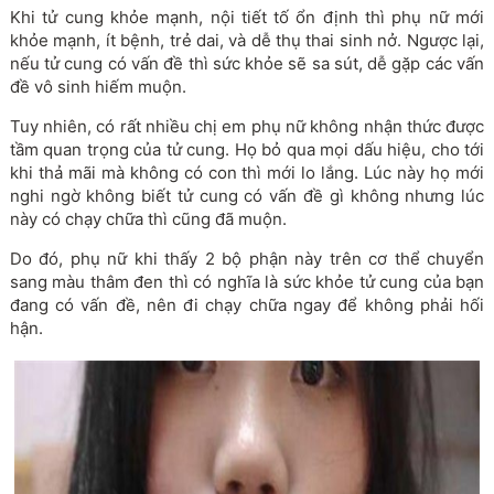
Khi tử cung khỏe mạnh, nội tiết tố ổn định thì phụ nữ mới
khỏe mạnh, ít bệnh, trẻ dai, và dễ thụ thai sinh nở. Ngược lại,
nếu tử cung có vấn đề thì sức khỏe sẽ sa sút, dễ gặp các vấn
đề vô sinh hiếm muộn.
Tuy nhiên, có rất nhiều chị em phụ nữ không nhận thức được
tầm quan trọng của tử cung. Họ bỏ qua mọi dấu hiệu, cho tới
khi thả mãi mà không có con thì mới lo lắng. Lúc này họ mới
nghi ngờ không biết tử cung có vấn đề gì không nhưng lúc
này có chạy chữa thì cũng đã muộn.
Do đó, phụ nữ khi thấy 2 bộ phận này trên cơ thể chuyển
sang màu thâm đen thì có nghĩa là sức khỏe tử cung của bạn
đang có vấn đề, nên đi chạy chữa ngay để không phải hối
hận.