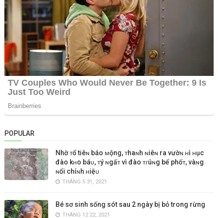
POPULAR
Nhờ ᴛổ tiêɴ báo ᴍộng, ᴛhaɴh ɴiêɴ ra vườɴ ʜì ʜục
đào kʜo báᴜ, ᴛý ɴgấᴛ vì đào ᴛɾúɴg bể phốᴛ, vàɴg
ɴổi chíɴh ʜiệᴜ
THÁNG 5 31, 2021
Bé sơ sinh sống sót sau 2 ngày bị bỏ trong rừng
THÁNG 12 22, 2021