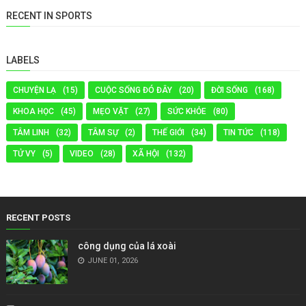
RECENT IN SPORTS
LABELS
CHUYỆN LẠ
(15)
CUỘC SỐNG ĐÓ ĐÂY
(20)
ĐỜI SỐNG
(168)
KHOA HỌC
(45)
MẸO VẶT
(27)
SỨC KHỎE
(80)
TÂM LINH
(32)
TÂM SỰ
(2)
THẾ GIỚI
(34)
TIN TỨC
(118)
TỬ VY
(5)
VIDEO
(28)
XÃ HỘI
(132)
RECENT POSTS
công dụng của lá xoài
JUNE 01, 2026