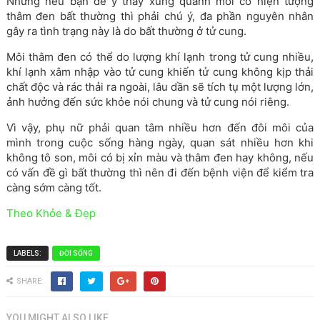
Nhưng nếu bạn để ý thấy xung quanh môi có hiện tượng
thâm đen bất thường thì phải chú ý, đa phần nguyên nhân
gây ra tình trạng này là do bất thường ở tử cung.
Môi thâm đen có thể do lượng khí lạnh trong tử cung nhiều,
khí lạnh xâm nhập vào tử cung khiến tử cung không kịp thải
chất độc và rác thải ra ngoài, lâu dần sẽ tích tụ một lượng lớn,
ảnh hưởng đến sức khỏe nói chung và tử cung nói riêng.
Vì vậy, phụ nữ phải quan tâm nhiều hơn đến đôi môi của
mình trong cuộc sống hàng ngày, quan sát nhiều hơn khi
không tô son, môi có bị xỉn màu và thâm đen hay không, nếu
có vấn đề gì bất thường thì nên đi đến bệnh viện để kiểm tra
càng sớm càng tốt.
Theo Khỏe & Đẹp
LABELS:
ĐỜI SỐNG
SHARE:
YOU MIGHT ALSO LIKE