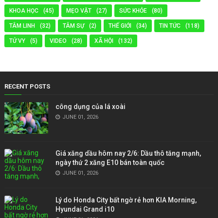
KHOA HỌC
(45)
MẸO VẶT
(27)
SỨC KHỎE
(80)
TÂM LINH
(32)
TÂM SỰ
(2)
THẾ GIỚI
(34)
TIN TỨC
(118)
TỬ VY
(5)
VIDEO
(28)
XÃ HỘI
(132)
RECENT POSTS
công dụng của lá xoài
JUNE 01, 2026
Giá xăng dầu hôm nay 2/6: Dầu thô tăng mạnh,
ngày thứ 2 xăng E10 bán toàn quốc
JUNE 01, 2026
Lý do Honda City bất ngờ rẻ hơn KIA Morning,
Hyundai Grand i10