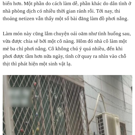
biến hơn. Một phần do cách làm dễ, phần khác do dân tình ở
nhà phòng dịch có nhiều thời gian rảnh rỗi. Tới nay, thi
thoảng netizen vẫn thấy một số bài đăng làm đồ phơi nắng.
Làm món này cũng lắm chuyện oái oăm như tình huống sau,
vừa được chia sẻ bởi một cô nàng. Hôm đó nhà cô làm một
mẻ ba chỉ phơi nắng. Cô không chú ý quá nhiều, đến khi
phơi được tầm hơn nửa ngày, tình cờ quay ra nhìn vào chỗ
thịt thì phát hiện một sinh vật lạ.