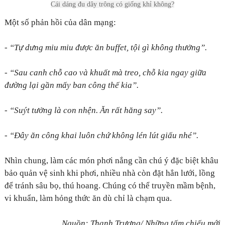
Cái dáng đu dây trông có giống khỉ không?
Một số phản hồi của dân mạng:
- “Tự dưng miu miu được ăn buffet, tội gì không thưởng”.
- “Sau canh chỗ cao và khuất mà treo, chỗ kia ngay giữa
đường lại gần mấy ban công thế kia”.
- “Suýt tưởng là con nhện. Ăn rất hăng say”.
- “Đây ăn công khai luôn chứ không lén lút giấu nhé”.
Nhìn chung, làm các món phơi nắng cần chú ý đặc biệt khâu
bảo quản vệ sinh khi phơi, nhiều nhà còn đặt hẳn lưới, lồng
để tránh sâu bọ, thú hoang. Chúng có thể truyền mầm bệnh,
vi khuẩn, làm hỏng thức ăn dù chỉ là chạm qua.
Nguồn: Thanh Trương/ Những tấm chiếu mới