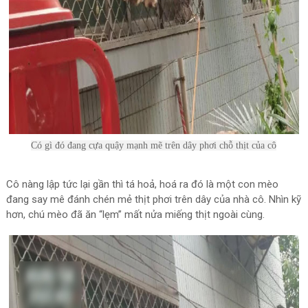
Có gì đó đang cựa quậy mạnh mẽ trên dây phơi chỗ thịt của cô
Cô nàng lập tức lại gần thì tá hoả, hoá ra đó là một con mèo
đang say mê đánh chén mẻ thịt phơi trên dây của nhà cô. Nhìn kỹ
hơn, chú mèo đã ăn “lẹm” mất nửa miếng thịt ngoài cùng.