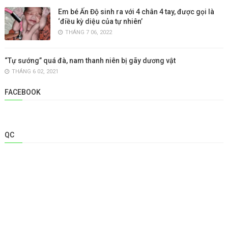
Em bé Ấn Độ sinh ra với 4 chân 4 tay, được gọi là
‘điều kỳ diệu của tự nhiên’
THÁNG 7 06, 2022
“Tự sướng” quá đà, nam thanh niên bị gãy dương vật
THÁNG 6 02, 2021
FACEBOOK
QC