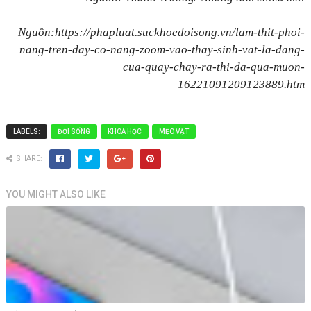
Nguồn:https://phapluat.suckhoedoisong.vn/lam-thit-phoi-
nang-tren-day-co-nang-zoom-vao-thay-sinh-vat-la-dang-
cua-quay-chay-ra-thi-da-qua-muon-
16221091209123889.htm
LABELS:
ĐỜI SỐNG
KHOA HỌC
MẸO VẶT
SHARE:
YOU MIGHT ALSO LIKE