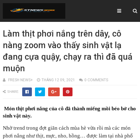
Làm thịt phơi nắng trên dây, cô
nàng zoom vào thấy sinh vật lạ
đang cựa quậy, chạy ra thì đã quá
muộn
FRESH NEWS+
THÁNG 12 09, 2021
0 COMMENTS
SHARE:
Món thịt phơi nắng của cô đã thành miếng mồi béo bở cho
sinh vật này.
Nhờ trend trong đợt giãn cách mùa hè vừa rồi mà các món
phơi nắng như thịt, mực, nho, hồng… được làm tại nhà phổ