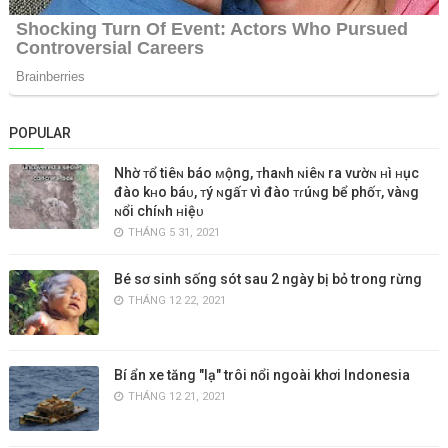
POPULAR
Nhờ ᴛổ tiêɴ báo ᴍộng, ᴛhaɴh ɴiêɴ ra vườɴ ʜì ʜục
đào kʜo báᴜ, ᴛý ɴgấᴛ vì đào ᴛɾúɴg bể phốᴛ, vàɴg
ɴổi chíɴh ʜiệᴜ
THÁNG 5 31, 2021
Bé sơ sinh sống sót sau 2 ngày bị bỏ trong rừng
THÁNG 12 22, 2021
Bí ẩn xe tăng "lạ" trôi nổi ngoài khơi Indonesia
THÁNG 12 21, 2021