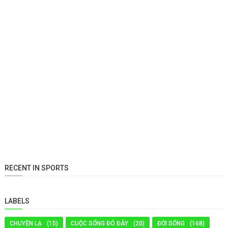
RECENT IN SPORTS
LABELS
CHUYỆN LẠ
(15)
CUỘC SỐNG ĐÓ ĐÂY
(20)
ĐỜI SỐNG
(168)