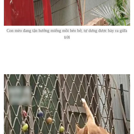
Con mèo đang tận hưởng miếng mồi béo bở, tự dưng được bày ra giữa
trời