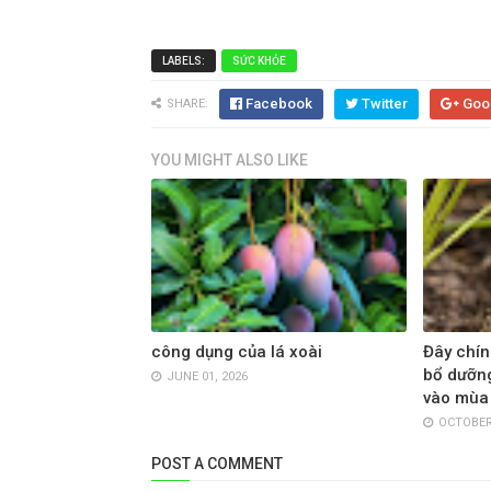
LABELS:
SỨC KHỎE
Facebook
Twitter
Goo
SHARE:
YOU MIGHT ALSO LIKE
công dụng của lá xoài
Đây chín
bổ dưỡng
JUNE 01, 2026
vào mùa
OCTOBER 
POST A COMMENT