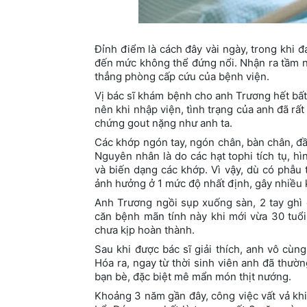
Đỉnh điểm là cách đây vài ngày, trong khi 
đến mức không thể đứng nổi. Nhận ra tầm ngh
thẳng phòng cấp cứu của bệnh viện.
Vị bác sĩ khám bệnh cho anh Trương hết bất 
nên khi nhập viện, tình trạng của anh đã rấ
chứng gout nặng như anh ta.
Các khớp ngón tay, ngón chân, bàn chân, đầ
Nguyên nhân là do các hạt tophi tích tụ, 
và biến dạng các khớp. Vì vậy, dù có phẫu 
ảnh hưởng ở 1 mức độ nhất định, gây nhiều 
Anh Trương ngồi sụp xuống sàn, 2 tay ghì 
căn bệnh mãn tính này khi mới vừa 30 tuổi
chưa kịp hoàn thành.
Sau khi được bác sĩ giải thích, anh vô cùn
Hóa ra, ngay từ thời sinh viên anh đã thườn
bạn bè, đặc biệt mê mẩn món thịt nướng.
Khoảng 3 năm gần đây, công việc vất vả khi