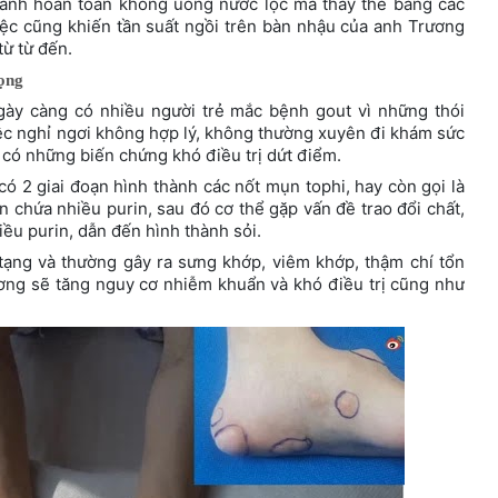
, anh hoàn toàn không uống nước lọc mà thay thế bằng các
iệc cũng khiến tần suất ngồi trên bàn nhậu của anh Trương
ừ từ đến.
rọng
ngày càng có nhiều người trẻ mắc bệnh gout vì những thói
c nghỉ ngơi không hợp lý, không thường xuyên đi khám sức
 có những biến chứng khó điều trị dứt điểm.
ó 2 giai đoạn hình thành các nốt mụn tophi, hay còn gọi là
ăn chứa nhiều purin, sau đó cơ thể gặp vấn đề trao đổi chất,
hiều purin, dẫn đến hình thành sỏi.
tạng và thường gây ra sưng khớp, viêm khớp, thậm chí tổn
ương sẽ tăng nguy cơ nhiễm khuẩn và khó điều trị cũng như