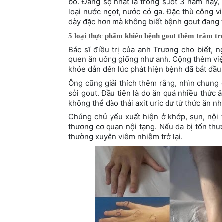
bổ. Đáng sợ nhất là trong suốt 3 năm này
loại nước ngọt, nước có ga. Đặc thù công v
dày đặc hơn mà không biết bệnh gout đang t
5 loại thực phẩm khiến bệnh gout thêm trầm t
Bác sĩ điều trị của anh Trương cho biết, 
quen ăn uống giống như anh. Cộng thêm việ
khỏe dẫn đến lúc phát hiện bệnh đã bắt đầu
Ông cũng giải thích thêm rằng, nhìn chung c
sỏi gout. Đầu tiên là do ăn quá nhiều thức 
không thể đào thải axit uric dư từ thức ăn n
Chúng chủ yếu xuất hiện ở khớp, sụn, nội 
thương cơ quan nội tạng. Nếu da bị tổn th
thường xuyên viêm nhiễm trở lại.