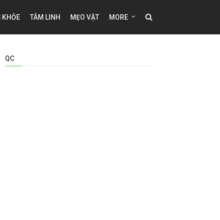
 KHỎE
TÂM LINH
MẸO VẶT
MORE
QC