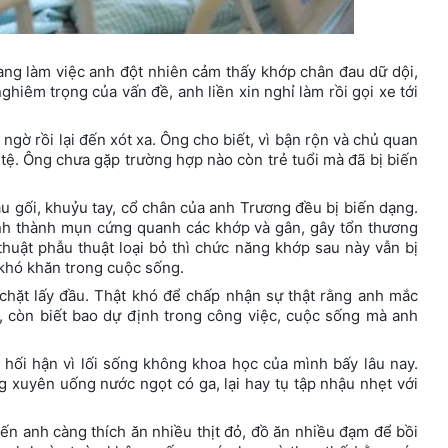
đang làm việc anh đột nhiên cảm thấy khớp chân đau dữ dội,
iêm trọng của vấn đề, anh liền xin nghỉ làm rồi gọi xe tới
ngờ rồi lại đến xót xa. Ông cho biết, vì bận rộn và chủ quan
t tệ. Ông chưa gặp trường hợp nào còn trẻ tuổi mà đã bị biến
u gối, khuỷu tay, cổ chân của anh Trương đều bị biến dạng.
hình thành mụn cứng quanh các khớp và gân, gây tổn thương
thuật phẫu thuật loại bỏ thì chức năng khớp sau này vẫn bị
khó khăn trong cuộc sống.
chặt lấy đầu. Thật khó để chấp nhận sự thật rằng anh mắc
, còn biết bao dự định trong công việc, cuộc sống mà anh
g hối hận vì lối sống không khoa học của mình bấy lâu nay.
g xuyên uống nước ngọt có ga, lại hay tụ tập nhậu nhẹt với
ến anh càng thích ăn nhiều thịt đỏ, đồ ăn nhiều đạm để bồi