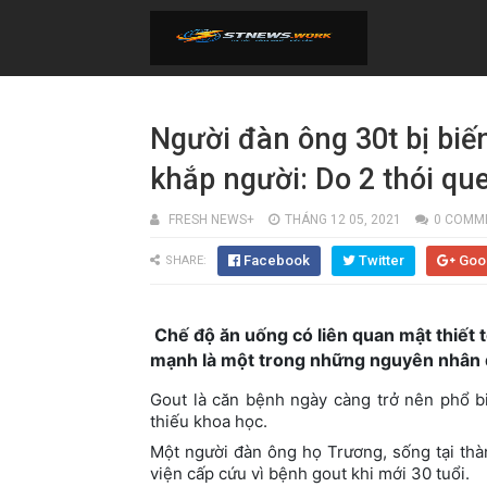
Người đàn ông 30t bị biế
khắp người: Do 2 thói qu
FRESH NEWS+
THÁNG 12 05, 2021
0 COMM
Facebook
Twitter
Goo
SHARE:
Chế độ ăn uống có liên quan mật thiết 
mạnh là một trong những nguyên nhân 
Gout là căn bệnh ngày càng trở nên phổ b
thiếu khoa học.
Một người đàn ông họ Trương, sống tại th
viện cấp cứu vì bệnh gout khi mới 30 tuổi.