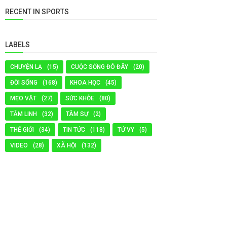
RECENT IN SPORTS
LABELS
CHUYỆN LẠ
(15)
CUỘC SỐNG ĐÓ ĐÂY
(20)
ĐỜI SỐNG
(168)
KHOA HỌC
(45)
MẸO VẶT
(27)
SỨC KHỎE
(80)
TÂM LINH
(32)
TÂM SỰ
(2)
THẾ GIỚI
(34)
TIN TỨC
(118)
TỬ VY
(5)
VIDEO
(28)
XÃ HỘI
(132)