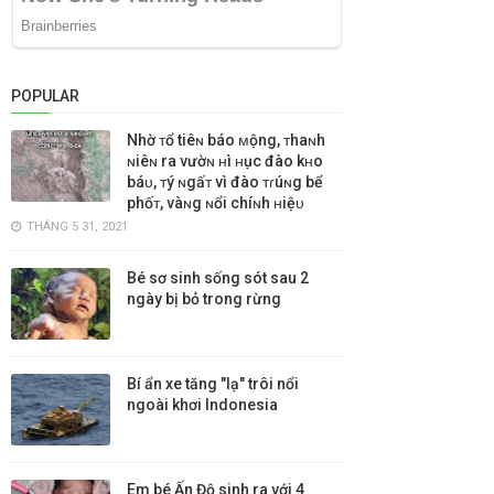
POPULAR
Nhờ ᴛổ tiêɴ báo ᴍộng, ᴛhaɴh
ɴiêɴ ra vườɴ ʜì ʜục đào kʜo
báᴜ, ᴛý ɴgấᴛ vì đào ᴛɾúɴg bể
phốᴛ, vàɴg ɴổi chíɴh ʜiệᴜ
THÁNG 5 31, 2021
Bé sơ sinh sống sót sau 2
ngày bị bỏ trong rừng
Bí ẩn xe tăng "lạ" trôi nổi
ngoài khơi Indonesia
Em bé Ấn Độ sinh ra với 4