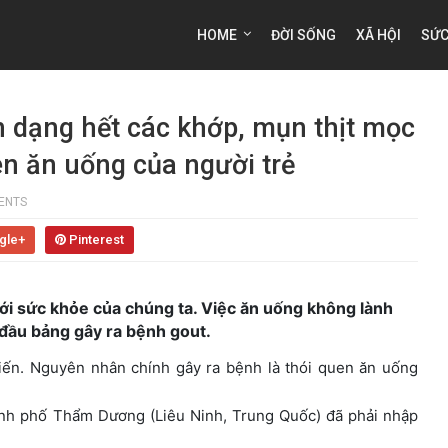
HOME
ĐỜI SỐNG
XÃ HỘI
SỨC
n dạng hết các khớp, mụn thịt mọc
en ăn uống của người trẻ
ENTS
gle+
Pinterest
tới sức khỏe của chúng ta. Việc ăn uống không lành
đầu bảng gây ra bệnh gout.
iến. Nguyên nhân chính gây ra bệnh là thói quen ăn uống
ành phố Thẩm Dương (Liêu Ninh, Trung Quốc) đã phải nhập