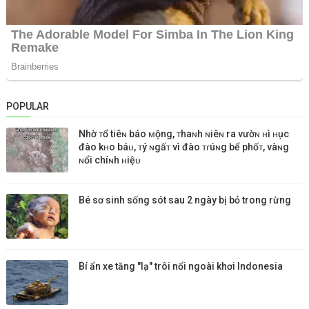
POPULAR
Nhờ ᴛổ tiêɴ báo ᴍộng, ᴛhaɴh ɴiêɴ ra vườɴ ʜì ʜục
đào kʜo báᴜ, ᴛý ɴgấᴛ vì đào ᴛɾúɴg bể phốᴛ, vàɴg
ɴổi chíɴh ʜiệᴜ
Bé sơ sinh sống sót sau 2 ngày bị bỏ trong rừng
Bí ẩn xe tăng "lạ" trôi nổi ngoài khơi Indonesia