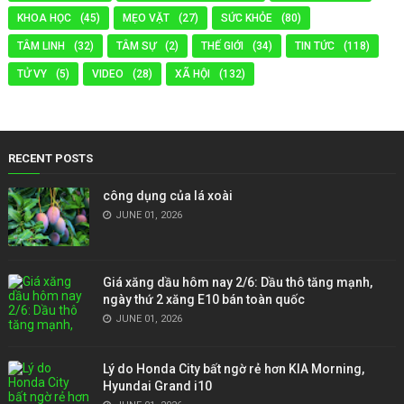
KHOA HỌC
(45)
MẸO VẶT
(27)
SỨC KHỎE
(80)
TÂM LINH
(32)
TÂM SỰ
(2)
THẾ GIỚI
(34)
TIN TỨC
(118)
TỬ VY
(5)
VIDEO
(28)
XÃ HỘI
(132)
RECENT POSTS
công dụng của lá xoài
JUNE 01, 2026
Giá xăng dầu hôm nay 2/6: Dầu thô tăng mạnh,
ngày thứ 2 xăng E10 bán toàn quốc
JUNE 01, 2026
Lý do Honda City bất ngờ rẻ hơn KIA Morning,
Hyundai Grand i10