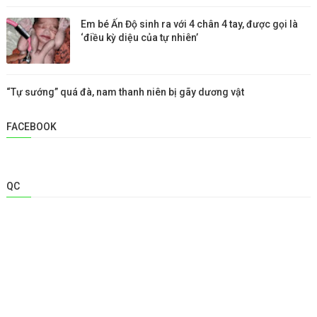
Em bé Ấn Độ sinh ra với 4 chân 4 tay, được gọi là
‘điều kỳ diệu của tự nhiên’
“Tự sướng” quá đà, nam thanh niên bị gãy dương vật
FACEBOOK
QC