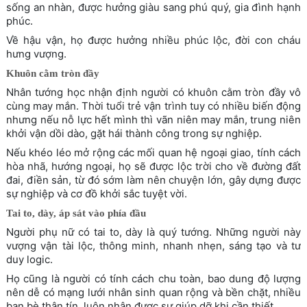
sống an nhàn, được hưởng giàu sang phú quý, gia đình hạnh
phúc.
Về hậu vận, họ được hưởng nhiều phúc lộc, đời con cháu
hưng vượng.
Khuôn cằm tròn đầy
Nhân tướng học nhận định người có khuôn cằm tròn đầy vô
cùng may mắn. Thời tuổi trẻ vận trình tuy có nhiều biến động
nhưng nếu nỗ lực hết mình thì vãn niên may mắn, trung niên
khởi vận dồi dào, gặt hái thành công trong sự nghiệp.
Nếu khéo léo mở rộng các mối quan hệ ngoại giao, tính cách
hòa nhã, hướng ngoại, họ sẽ được lộc trời cho về đường đất
đai, điền sản, từ đó sớm làm nên chuyện lớn, gây dựng được
sự nghiệp và cơ đồ khởi sắc tuyệt vời.
Tai to, dày, áp sát vào phía đầu
Người phụ nữ có tai to, dày là quý tướng. Những người này
vượng vận tài lộc, thông minh, nhanh nhẹn, sáng tạo và tư
duy logic.
Họ cũng là người có tính cách chu toàn, bao dung độ lượng
nên dễ có mạng lưới nhân sinh quan rộng và bền chặt, nhiều
bạn bè thân tín, luôn nhận được sự giúp dỡ khi cần thiết.