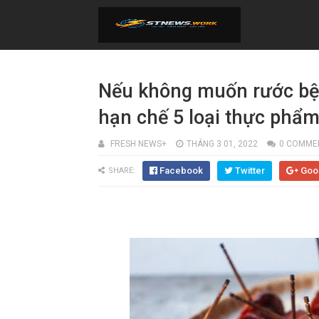
Nếu không muốn rước bện
hạn chế 5 loại thực phẩ
FRESH NEWS+
THÁNG 3 01, 2022
0 COMME
Facebook
Twitter
Goo
SHARE: