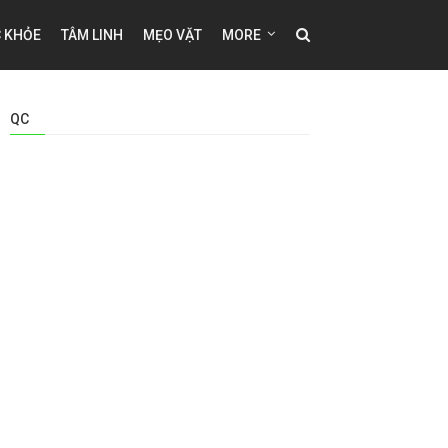
 KHỎE
TÂM LINH
MẸO VẶT
MORE
QC