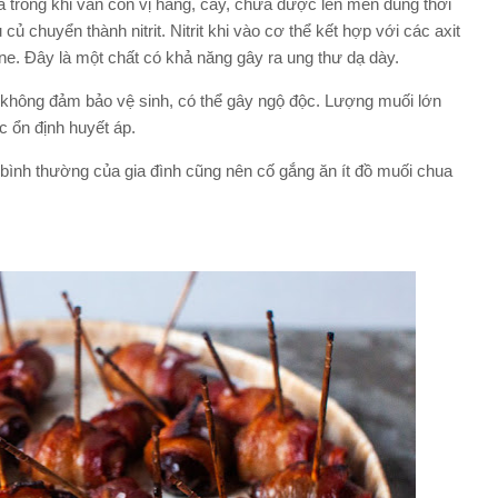
trong khi vẫn còn vị hăng, cay, chưa được lên men đúng thời
củ chuyển thành nitrit. Nitrit khi vào cơ thể kết hợp với các axit
ne. Đây là một chất có khả năng gây ra ung thư dạ dày.
 không đảm bảo vệ sinh, có thể gây ngộ độc. Lượng muối lớn
c ổn định huyết áp.
n bình thường của gia đình cũng nên cố gắng ăn ít đồ muối chua