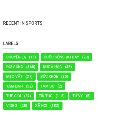
RECENT IN SPORTS
LABELS
CHUYỆN LẠ
(15)
CUỘC SỐNG ĐÓ ĐÂY
(20)
ĐỜI SỐNG
(168)
KHOA HỌC
(45)
MẸO VẶT
(27)
SỨC KHỎE
(80)
TÂM LINH
(32)
TÂM SỰ
(2)
THẾ GIỚI
(34)
TIN TỨC
(118)
TỬ VY
(5)
VIDEO
(28)
XÃ HỘI
(132)