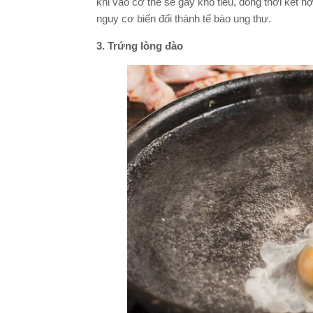
khi vào cơ thể sẽ gây khó tiêu, đồng thời kết 
nguy cơ biến đổi thành tế bào ung thư.
3. Trứng lòng đào