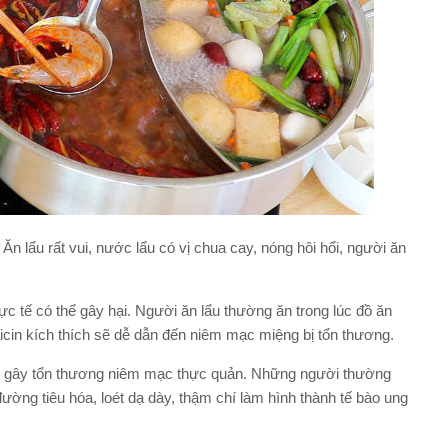
n lẩu rất vui, nước lẩu có vị chua cay, nóng hôi hổi, người ăn
ực tế có thể gây hại. Người ăn lẩu thường ăn trong lúc đồ ăn
icin kích thích sẽ dễ dẫn đến niêm mạc miệng bị tổn thương.
hể gây tổn thương niêm mạc thực quản. Những người thường
ường tiêu hóa, loét dạ dày, thậm chí làm hình thành tế bào ung