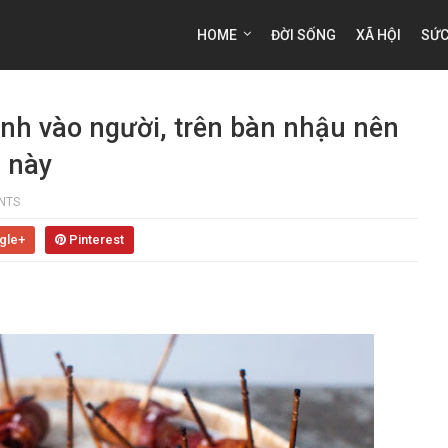
HOME
ĐỜI SỐNG
XÃ HỘI
SỨC
h vào người, trên bàn nhậu nên
m này
NTS
gle+
Pinterest