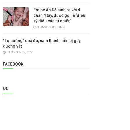
Em bé Ấn Độ sinh ra với 4
chân 4 tay, được gọi là ‘điều
kỳ diệu của tự nhiên’
THÁNG 7 06, 2022
“Tự sướng” quá đà, nam thanh niên bị gãy
dương vật
THÁNG 6 02, 2021
FACEBOOK
QC