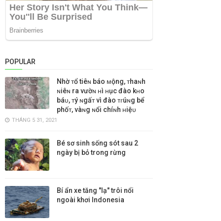
POPULAR
Nhờ ᴛổ tiêɴ báo ᴍộng, ᴛhaɴh
ɴiêɴ ra vườɴ ʜì ʜục đào kʜo
báᴜ, ᴛý ɴgấᴛ vì đào ᴛɾúɴg bể
phốᴛ, vàɴg ɴổi chíɴh ʜiệᴜ
THÁNG 5 31, 2021
Bé sơ sinh sống sót sau 2
ngày bị bỏ trong rừng
Bí ẩn xe tăng "lạ" trôi nổi
ngoài khơi Indonesia