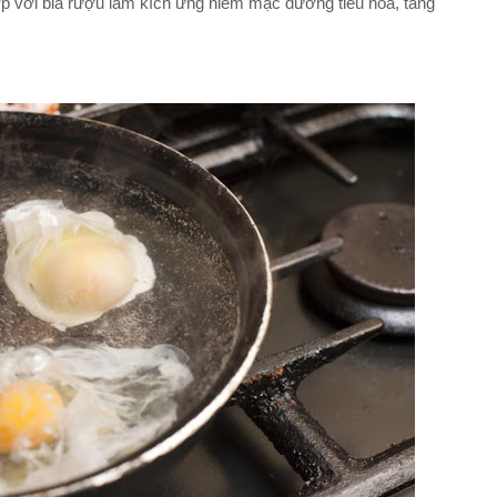
hợp với bia rượu làm kích ứng niêm mạc đường tiêu hóa, tăng