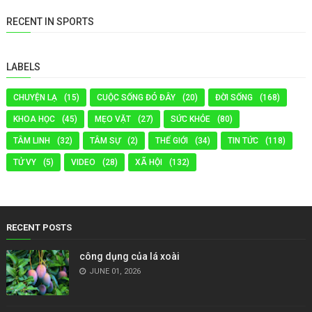
RECENT IN SPORTS
LABELS
CHUYỆN LẠ
(15)
CUỘC SỐNG ĐÓ ĐÂY
(20)
ĐỜI SỐNG
(168)
KHOA HỌC
(45)
MẸO VẶT
(27)
SỨC KHỎE
(80)
TÂM LINH
(32)
TÂM SỰ
(2)
THẾ GIỚI
(34)
TIN TỨC
(118)
TỬ VY
(5)
VIDEO
(28)
XÃ HỘI
(132)
RECENT POSTS
công dụng của lá xoài
JUNE 01, 2026