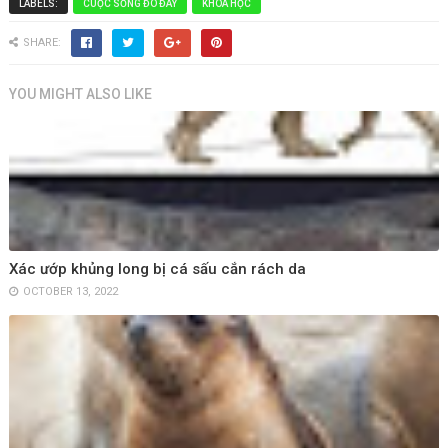
LABELS:
CUỘC SỐNG ĐÓ ĐÂY
KHOA HỌC
SHARE:
YOU MIGHT ALSO LIKE
Xác ướp khủng long bị cá sấu cắn rách da
OCTOBER 13, 2022