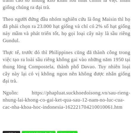
tranh cao so nhưng khó khăn lớn nhất chính là việc nhân
giống chúng ra đại trà.
Theo người đứng đầu nhóm nghiên cứu là ông Maisin thì họ
đã phải chọn ra 23.000 hạt giống và chỉ có 2% số hạt giống
nảy mầm và phát triển tốt, họ gọi loại cây này là sầu riêng
Gundul.
Thực tế, trước đó thì Philippines cũng đã thành công trong
việc tạo ra loài sầu riêng không gai vào những năm 1950 tại
thung lũng Compostela, thành phố Davao. Tuy nhiên loại
cây này lại có vị không ngon nên không được nhân giống
đại trà.
Nguồn: https://phapluat.suckhoedoisong.vn/sau-rieng-
nhung-lai-khong-co-gai-ket-qua-sau-12-nam-no-luc-cua-
cac-nha-khoa-hoc-indonesia-162221704210010061.htm