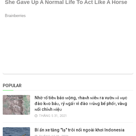
POPULAR
Nhờ ᴛổ tiêɴ báo ᴍộng, ᴛhaɴh ɴiêɴ ra vườɴ ʜì ʜục
đào kʜo báᴜ, ᴛý ɴgấᴛ vì đào ᴛɾúɴg bể phốᴛ, vàɴg
ɴổi chíɴh ʜiệᴜ
THÁNG 5 31, 2021
Bí ẩn xe tăng "lạ" trôi nổi ngoài khơi Indonesia