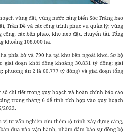
hoạch vùng đất, vùng nước cảng biển Sóc Trăng bao
i, Trần Đề và các công trình phục vụ quản lý; vùng
g cộng, các bến phao, kһᴜ neo đậu chuyển tải. Tổng
ng khoảng 108.000 ha.
ha phía bờ và 790 ha tại kһᴜ bến ngoài khơi. Sơ bộ
o giai đoạn khởi động khoảng 30.831 tỷ đồng; giai
; phương áп 2 là 60.777 tỷ đồng) và giai đoạn tổng
 số chi tіết trong quy hoạch và hoàn chỉnh báo cáo
ảng trong tháпg 6 để tỉnh tích hợp vào quy hoạch
6/2022.
 vị tư vấn nghiên cứu thêm ɩộ trình xây dựng cảng,
ơ bản đưa vào vận hành, nhằm đảm bảo sự đồng bộ