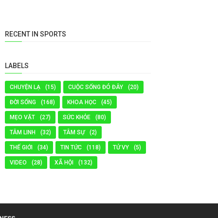
RECENT IN SPORTS
LABELS
CHUYỆN LẠ
(15)
CUỘC SỐNG ĐÓ ĐÂY
(20)
ĐỜI SỐNG
(168)
KHOA HỌC
(45)
MẸO VẶT
(27)
SỨC KHỎE
(80)
TÂM LINH
(32)
TÂM SỰ
(2)
THẾ GIỚI
(34)
TIN TỨC
(118)
TỬ VY
(5)
VIDEO
(28)
XÃ HỘI
(132)