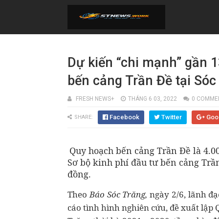
Dự kiến “chi mạnh” gần 1
bến cảng Trần Đề tại Sóc
FRESH NEWS+
THÁNG 6 03, 2022
0 COMME
Facebook
Twitter
Goo
SHARE:
Quy hoạch bến cảng Trần Đề là 4.00
Sơ bộ kinh phí đầu tư bến cảng Trần
đồng.
Theo
Báo Sóc Trăng,
ngày 2/6, lãnh đạ
cáo tình hình nghiên cứu, đề xuất lập 