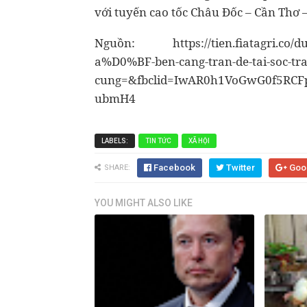
với tuyến саo tốc Châu Đốc – Cần Thơ –
Nguồn: https://tien.fiatagri.co/du-
a%D0%BF-ben-cang-tran-de-tai-soc-tr
cung=&fbclid=IwAR0h1VoGwG0f5RCF
ubmH4
LABELS:
TIN TỨC
XÃ HỘI
Facebook
Twitter
Goo
SHARE:
YOU MIGHT ALSO LIKE