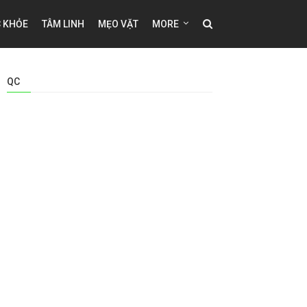
 KHỎE
TÂM LINH
MẸO VẶT
MORE
QC