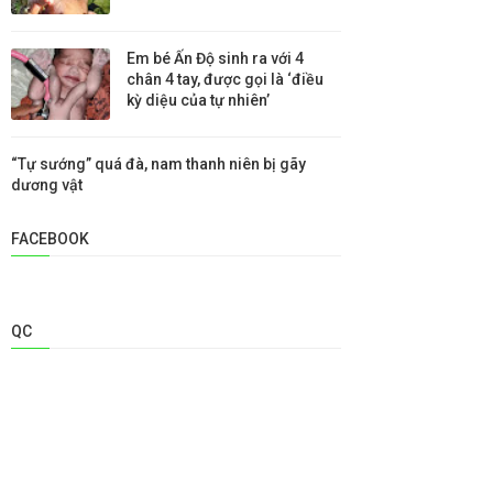
Em bé Ấn Độ sinh ra với 4
chân 4 tay, được gọi là ‘điều
kỳ diệu của tự nhiên’
“Tự sướng” quá đà, nam thanh niên bị gãy
dương vật
FACEBOOK
QC