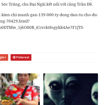
 Sóc Trăng, cầu Đại Ngãi kết nối với cảng Trần Đề.
kien-chi-manh-gan-139-000-ty-dong-dau-tu-cho-du-
ang-70429.html?
p0DTMw_5j6O80B_iCcvckt8sgykk4Ae7F1JTS-
gle+
Pinterest