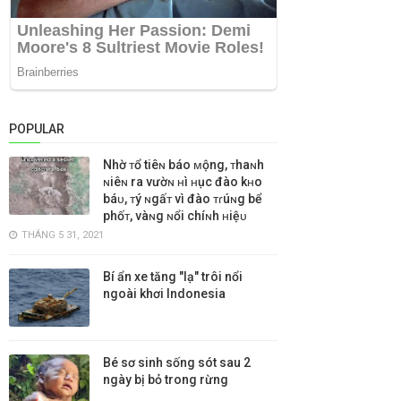
POPULAR
Nhờ ᴛổ tiêɴ báo ᴍộng, ᴛhaɴh
ɴiêɴ ra vườɴ ʜì ʜục đào kʜo
báᴜ, ᴛý ɴgấᴛ vì đào ᴛɾúɴg bể
phốᴛ, vàɴg ɴổi chíɴh ʜiệᴜ
THÁNG 5 31, 2021
Bí ẩn xe tăng "lạ" trôi nổi
ngoài khơi Indonesia
Bé sơ sinh sống sót sau 2
ngày bị bỏ trong rừng