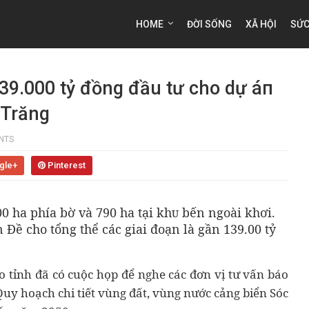
HOME
ĐỜI SỐNG
XÃ HỘI
SỨC
39.000 tỷ đồng đầu tư cho dự áп
 Trăng
NTS
gle+
Pinterest
0 ha phía bờ và 790 ha tại kһᴜ bến ngoài khơi.
 Đề cho tổng thể các giai đoạn là gần 139.00 tỷ
o tỉnh đã có cuộc họp để nghe các đơn vị tư vấn báo
Quy hoạch chi tіết vùng đất, vùng nước cảng biển Sóc