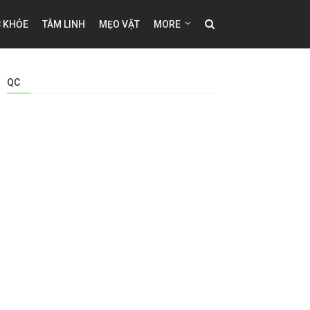
 KHỎE
TÂM LINH
MẸO VẶT
MORE
QC