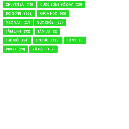
CHUYỆN LẠ
(15)
CUỘC SỐNG ĐÓ ĐÂY
(20)
ĐỜI SỐNG
(168)
KHOA HỌC
(45)
MẸO VẶT
(27)
SỨC KHỎE
(80)
TÂM LINH
(32)
TÂM SỰ
(2)
THẾ GIỚI
(34)
TIN TỨC
(118)
TỬ VY
(5)
VIDEO
(28)
XÃ HỘI
(132)