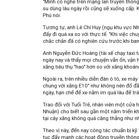
"Mình có nghe trên mạng lan truyền thông 
su dùng lâu ngày rồi cũng sẽ xuống cấp. 
Phú nói.
Tương tự, anh Lê Chí Huy (ngụ khu vực Nh
đẩy đi quá xa so với thực tế. "Khi việc ch
chắc chắn đã có nghiên cứu trước khi ban 
Anh Nguyễn Đức Hoàng (tài xế chạy taxi t
ngày nay và thấy mọi chuyện vẫn ổn, vận
xăng tiêu thụ "hao" hơn so với xăng khoán
Ngoài ra, trên nhiều diễn đàn ô tô, xe máy
chung với xăng E10" như không nên đổ đầy
ngày, hạn chế để xe nằm im quá lâu để trá
Trao đổi với Tuổi Trẻ, nhân viên một cử
Nhuận) cho biết sau gần một năm triển k
tại cây xăng không quá căng thẳng như nh
Theo vị này, đến nay công tác chuẩn bị kỹ
tục đẩy mạnh các hoạt động truyền thông