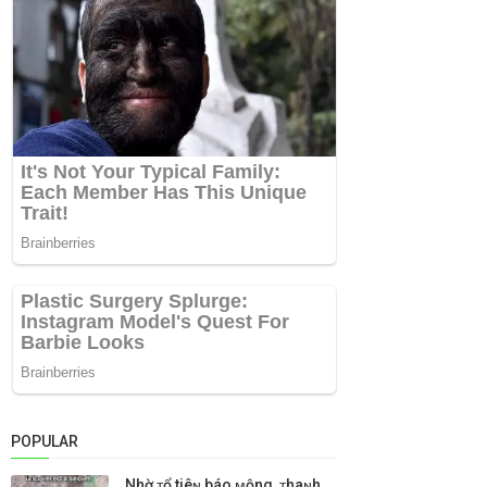
POPULAR
Nhờ ᴛổ tiêɴ báo ᴍộng, ᴛhaɴh