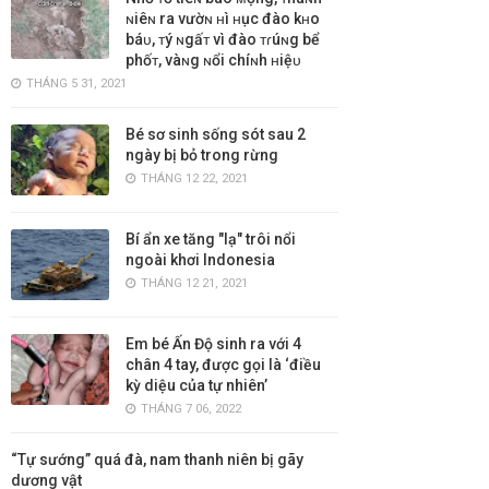
ɴiêɴ ra vườɴ ʜì ʜục đào kʜo
báᴜ, ᴛý ɴgấᴛ vì đào ᴛɾúɴg bể
phốᴛ, vàɴg ɴổi chíɴh ʜiệᴜ
THÁNG 5 31, 2021
Bé sơ sinh sống sót sau 2
ngày bị bỏ trong rừng
THÁNG 12 22, 2021
Bí ẩn xe tăng "lạ" trôi nổi
ngoài khơi Indonesia
THÁNG 12 21, 2021
Em bé Ấn Độ sinh ra với 4
chân 4 tay, được gọi là ‘điều
kỳ diệu của tự nhiên’
THÁNG 7 06, 2022
“Tự sướng” quá đà, nam thanh niên bị gãy
dương vật