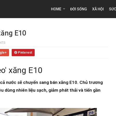
HOME
ĐỜI SỐNG
XÃ HỘI
SỨC
 xăng E10
NTS
gle+
Pinterest
eo' xăng E10
n cả nước sẽ chuyển sang bán xăng E10. Chủ trương
 dùng nhiên liệu sạch, giảm phát thải và tiến gần