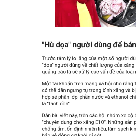
"Hù dọa" người dùng để bá
Trước tâm lý lo lắng của một số người dùn
"dọa" người dùng về chất lượng của xăng 
quảng cáo là sẽ xử lý các vấn đề của loại n
Một tài khoản trên mạng xã hội cho rằng 
có thể dần ngưng tụ trong bình xăng và bị
hợp sẽ phân lớp, phần nước và ethanol ch
là "tách cồn".
Dẫn bài viết này, trên các hội nhóm xe cộ
"chuyên dụng cho xăng E10". Những sản p
chống ẩm, ổn định nhiên liệu, làm sạch ki
bảo vệ động cơ khỏi gỉ sét...