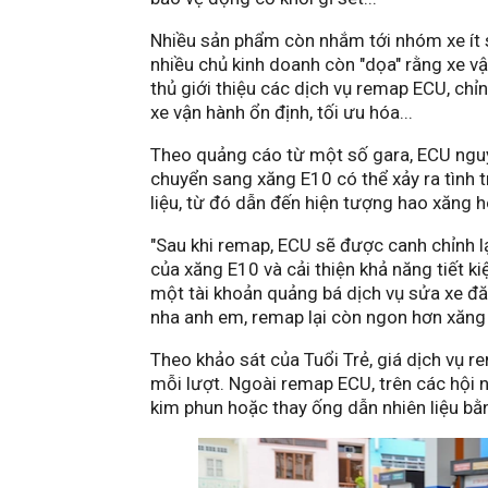
Nhiều sản phẩm còn nhắm tới nhóm xe ít 
nhiều chủ kinh doanh còn "dọa" rằng xe vậ
thủ giới thiệu các dịch vụ remap ECU, ch
xe vận hành ổn định, tối ưu hóa...
Theo quảng cáo từ một số gara, ECU nguy
chuyển sang xăng E10 có thể xảy ra tình t
liệu, từ đó dẫn đến hiện tượng hao xăng 
"Sau khi remap, ECU sẽ được canh chỉnh lạ
của xăng E10 và cải thiện khả năng tiết kiệ
một tài khoản quảng bá dịch vụ sửa xe đă
nha anh em, remap lại còn ngon hơn xăng 
Theo khảo sát của Tuổi Trẻ, giá dịch vụ
mỗi lượt. Ngoài remap ECU, trên các hội 
kim phun hoặc thay ống dẫn nhiên liệu bằn