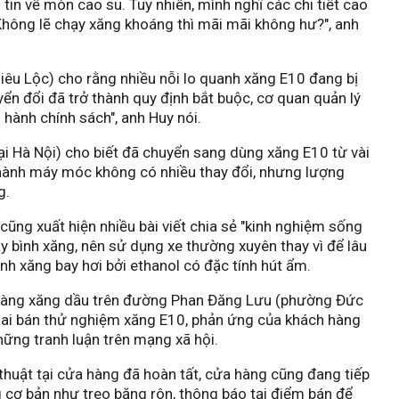
tin về mòn cao su. Tuy nhiên, mình nghĩ các chi tiết cao
Không lẽ chạy xăng khoáng thì mãi mãi không hư?", anh
iêu Lộc) cho rằng nhiều nỗi lo quanh xăng E10 đang bị
uyển đổi đã trở thành quy định bắt buộc, cơ quan quản lý
hành chính sách", anh Huy nói.
ại Hà Nội) cho biết đã chuyển sang dùng xăng E10 từ vài
 hành máy móc không có nhiều thay đổi, nhưng lượng
g.
 cũng xuất hiện nhiều bài viết chia sẻ "kinh nghiệm sống
 bình xăng, nên sử dụng xe thường xuyên thay vì để lâu
nh xăng bay hơi bởi ethanol có đặc tính hút ẩm.
a hàng xăng dầu trên đường Phan Đăng Lưu (phường Đức
hai bán thử nghiệm xăng E10, phản ứng của khách hàng
ững tranh luận trên mạng xã hội.
 thuật tại cửa hàng đã hoàn tất, cửa hàng cũng đang tiếp
 cơ bản như treo băng rôn, thông báo tại điểm bán để