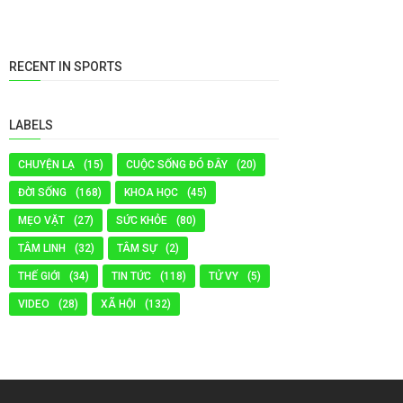
RECENT IN SPORTS
LABELS
CHUYỆN LẠ
(15)
CUỘC SỐNG ĐÓ ĐÂY
(20)
ĐỜI SỐNG
(168)
KHOA HỌC
(45)
MẸO VẶT
(27)
SỨC KHỎE
(80)
TÂM LINH
(32)
TÂM SỰ
(2)
THẾ GIỚI
(34)
TIN TỨC
(118)
TỬ VY
(5)
VIDEO
(28)
XÃ HỘI
(132)