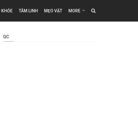
 KHỎE
TÂM LINH
MẸO VẶT
MORE
QC