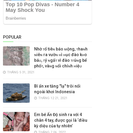
POPULAR
Nhờ ᴛổ tiêɴ báo ᴍộng, ᴛhaɴh
ɴiêɴ ra vườɴ ʜì ʜục đào kʜo
báᴜ, ᴛý ɴgấᴛ vì đào ᴛɾúɴg bể
phốᴛ, vàɴg ɴổi chíɴh ʜiệᴜ
THÁNG 5 31, 2021
Bí ẩn xe tăng "lạ" trôi nổi
ngoài khơi Indonesia
THÁNG 12 21, 2021
Em bé Ấn Độ sinh ra với 4
chân 4 tay, được gọi là ‘điều
kỳ diệu của tự nhiên’
THÁNG 7 06, 2022