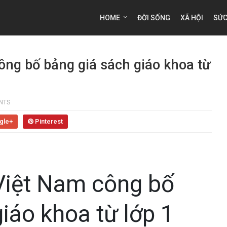
HOME
ĐỜI SỐNG
XÃ HỘI
SỨC
ông bố bảng giá sách giáo khoa từ
NTS
gle+
Pinterest
Việt Nam công bố
iáo khoa từ lớp 1