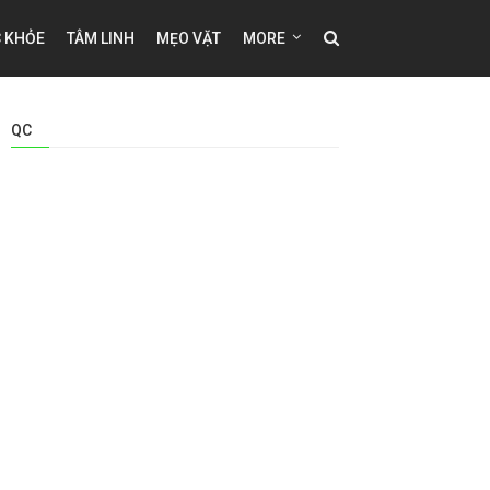
 KHỎE
TÂM LINH
MẸO VẶT
MORE
QC