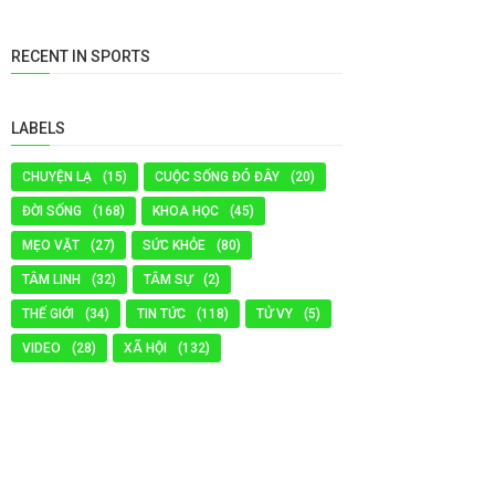
RECENT IN SPORTS
LABELS
CHUYỆN LẠ
(15)
CUỘC SỐNG ĐÓ ĐÂY
(20)
ĐỜI SỐNG
(168)
KHOA HỌC
(45)
MẸO VẶT
(27)
SỨC KHỎE
(80)
TÂM LINH
(32)
TÂM SỰ
(2)
THẾ GIỚI
(34)
TIN TỨC
(118)
TỬ VY
(5)
VIDEO
(28)
XÃ HỘI
(132)