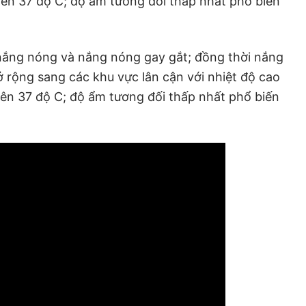
trên 37 độ C; độ ẩm tương đối thấp nhất phổ biến
 nắng nóng và nắng nóng gay gắt; đồng thời nắng
rộng sang các khu vực lân cận với nhiệt độ cao
trên 37 độ C; độ ẩm tương đối thấp nhất phổ biến