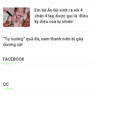
Em bé Ấn Độ sinh ra với 4
chân 4 tay, được gọi là ‘điều
kỳ diệu của tự nhiên’
“Tự sướng” quá đà, nam thanh niên bị gãy
dương vật
FACEBOOK
QC