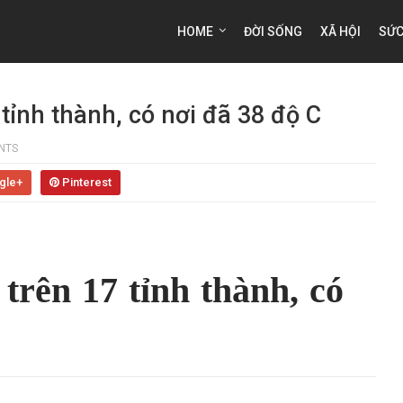
HOME
ĐỜI SỐNG
XÃ HỘI
SỨC
 tỉnh thành, có nơi đã 38 độ C
NTS
gle+
Pinterest
 trên 17 tỉnh thành, có