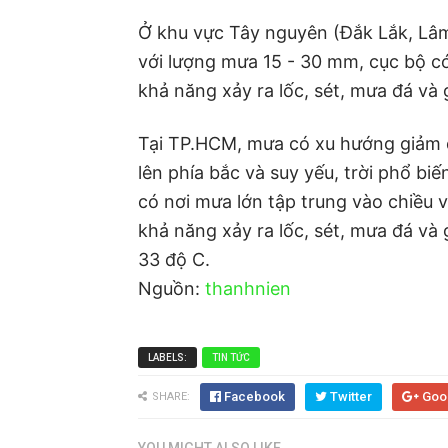
Ở khu vực Tây nguyên (Đắk Lắk, Lâm
với lượng mưa 15 - 30 mm, cục bộ c
khả năng xảy ra lốc, sét, mưa đá và 
T
ại TP.HCM, mưa có xu hướng giảm 
lên phía bắc và suy yếu, trời phổ bi
có nơi mưa lớn tập trung vào chiều v
khả năng xảy ra lốc, sét, mưa đá và 
33 độ C.
Nguồn:
thanhnien
LABELS:
TIN TỨC
Facebook
Twitter
Goo
SHARE: