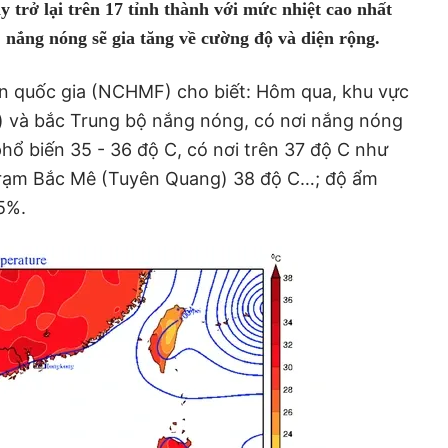
 trở lại trên 17 tỉnh thành với mức nhiệt cao nhất
 nắng nóng sẽ gia tăng về cường độ và diện rộng.
n quốc gia (NCHMF) cho biết: Hôm qua, khu vực
) và bắc Trung bộ nắng nóng, có nơi nắng nóng
phổ biến 35 - 36 độ C, có nơi trên 37 độ C như
 trạm Bắc Mê (Tuyên Quang) 38 độ C…; độ ẩm
5%.