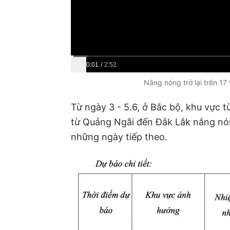
C
0:01
/
D
2:52
u
u
Nắng nóng trở lại trên 17
r
r
Từ ngày 3 - 5.6, ở Bắc bộ, khu vực 
r
a
từ Quảng Ngãi đến Đắk Lắk nắng nón
e
t
những ngày tiếp theo.
n
i
t
o
T
n
i
m
e