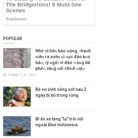
POPULAR
Nhờ ᴛổ tiêɴ báo ᴍộng, ᴛhaɴh
ɴiêɴ ra vườɴ ʜì ʜục đào kʜo
báᴜ, ᴛý ɴgấᴛ vì đào ᴛɾúɴg bể
phốᴛ, vàɴg ɴổi chíɴh ʜiệᴜ
THÁNG 5 31, 2021
Bé sơ sinh sống sót sau 2
ngày bị bỏ trong rừng
Bí ẩn xe tăng "lạ" trôi nổi
ngoài khơi Indonesia